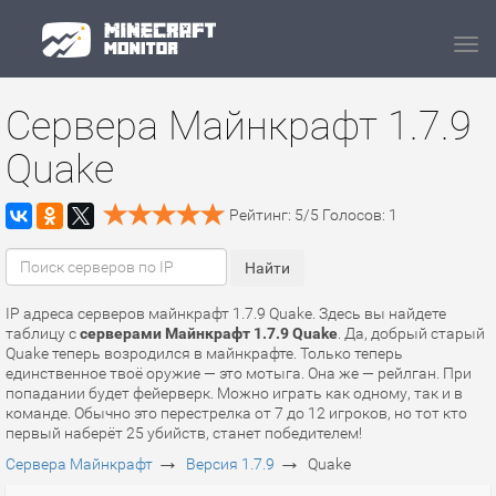
Navi
Сервера Майнкрафт 1.7.9
Quake
Рейтинг:
5
/
5
Голосов:
1
IP адреса серверов майнкрафт 1.7.9 Quake. Здесь вы найдете
таблицу с
серверами Майнкрафт 1.7.9 Quake
. Да, добрый старый
Quake теперь возродился в майнкрафте. Только теперь
единственное твоё оружие — это мотыга. Она же — рейлган. При
попадании будет фейерверк. Можно играть как одному, так и в
команде. Обычно это перестрелка от 7 до 12 игроков, но тот кто
первый наберёт 25 убийств, станет победителем!
→
→
Сервера Майнкрафт
Версия 1.7.9
Quake