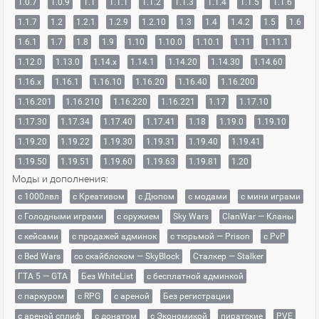
1.0.7
1.0.9
1.1
1.1.1
1.1.2
1.1.3
1.1.4
1.1.5
1.1.6
1.1.7
1.2
1.2.1
1.2.9
1.2.10
1.3
1.4
1.4.2
1.5
1.6
1.6.1
1.7
1.8
1.9
1.10
1.10.0
1.10.1
1.11
1.11.1
1.12.0
1.13.0
1.14.x
1.14.1
1.14.20
1.14.30
1.14.60
1.16.x
1.16.1
1.16.10
1.16.20
1.16.40
1.16.200
1.16.201
1.16.210
1.16.220
1.16.221
1.17
1.17.10
1.17.30
1.17.34
1.17.40
1.17.41
1.18
1.19.0
1.19.10
1.19.20
1.19.22
1.19.30
1.19.31
1.19.40
1.19.41
1.19.50
1.19.51
1.19.60
1.19.63
1.19.81
1.20
Моды и дополнения:
с 1000лвл
c Креативом
с Дюпом
с модами
с мини играми
с Голодными играми
с оружием
Sky Wars
ClanWar — Кланы
с кейсами
с продажей админок
с тюрьмой — Prison
с PvP
с Bed Wars
со скайблоком — SkyBlock
Сталкер — Stalker
ГТА 5 — GTA
Без WhiteList
с бесплатной админкой
с паркуром
с RPG
с ареной
Без регистрации
с ареной сплиф
с донатом
с Экономикой
пиратские
PVE