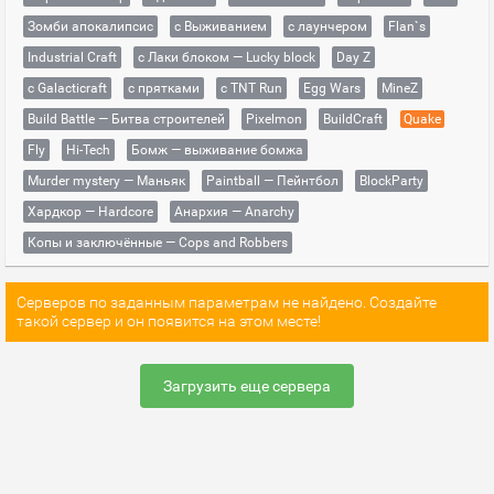
Зомби апокалипсис
с Выживанием
с лаунчером
Flan`s
Industrial Craft
с Лаки блоком — Lucky block
Day Z
с Galacticraft
с прятками
с TNT Run
Egg Wars
MineZ
Build Battle — Битва строителей
Pixelmon
BuildCraft
Quake
Fly
Hi-Tech
Бомж — выживание бомжа
Murder mystery — Маньяк
Paintball — Пейнтбол
BlockParty
Хардкор — Hardcore
Анархия — Anarchy
Копы и заключённые — Cops and Robbers
Серверов по заданным параметрам не найдено. Создайте
такой сервер и он появится на этом месте!
Загрузить еще сервера