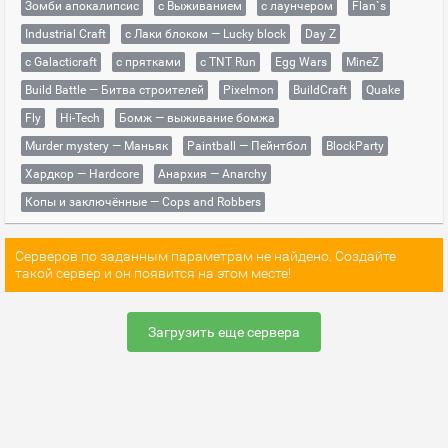
Зомби апокалипсис
с Выживанием
с лаунчером
Flan`s
Industrial Craft
с Лаки блоком — Lucky block
Day Z
с Galacticraft
с прятками
с TNT Run
Egg Wars
MineZ
Build Battle — Битва строителей
Pixelmon
BuildCraft
Quake
Fly
Hi-Tech
Бомж — выживание бомжа
Murder mystery — Маньяк
Paintball — Пейнтбол
BlockParty
Хардкор — Hardcore
Анархия — Anarchy
Копы и заключённые — Cops and Robbers
Серверов по заданным параметрам не найдено. Создайте
такой сервер и он появится на этом месте!
Загрузить еще сервера