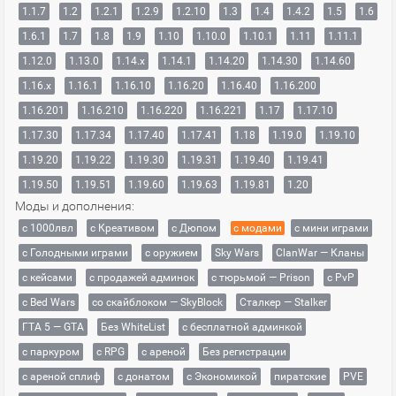
1.1.7
1.2
1.2.1
1.2.9
1.2.10
1.3
1.4
1.4.2
1.5
1.6
1.6.1
1.7
1.8
1.9
1.10
1.10.0
1.10.1
1.11
1.11.1
1.12.0
1.13.0
1.14.x
1.14.1
1.14.20
1.14.30
1.14.60
1.16.x
1.16.1
1.16.10
1.16.20
1.16.40
1.16.200
1.16.201
1.16.210
1.16.220
1.16.221
1.17
1.17.10
1.17.30
1.17.34
1.17.40
1.17.41
1.18
1.19.0
1.19.10
1.19.20
1.19.22
1.19.30
1.19.31
1.19.40
1.19.41
1.19.50
1.19.51
1.19.60
1.19.63
1.19.81
1.20
Моды и дополнения:
с 1000лвл
c Креативом
с Дюпом
с модами
с мини играми
с Голодными играми
с оружием
Sky Wars
ClanWar — Кланы
с кейсами
с продажей админок
с тюрьмой — Prison
с PvP
с Bed Wars
со скайблоком — SkyBlock
Сталкер — Stalker
ГТА 5 — GTA
Без WhiteList
с бесплатной админкой
с паркуром
с RPG
с ареной
Без регистрации
с ареной сплиф
с донатом
с Экономикой
пиратские
PVE