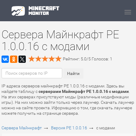
Navi
Сервера Майнкрафт PE
1.0.0.16 с модами
Рейтинг:
5.0
/
5
Голосов:
1
IP адреса серверов майнкрафт PE 1.0.0.16 с модами. Здесь вы
найдете таблицу с
серверами Майнкрафт PE 1.0.0.16 с модами
.
На этих серверах присутствуют моды (различные модификации
игры). На них можно зайти только через лаунчер. Скачать лаунчер
можно на сайте проекта. Иформацию о том, где скачать лаунчере
можете получить на странице сервера.
→
→
Сервера Майнкрафт
Версия PE 1.0.0.16
с модами