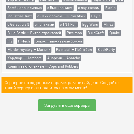
Зомби апокалипсис
с Выживанием
с лаунчером
Flan`s
Industrial Craft
с Лаки блоком — Lucky block
Day Z
с Galacticraft
с прятками
с TNT Run
Egg Wars
MineZ
Build Battle — Битва строителей
Pixelmon
BuildCraft
Quake
Fly
Hi-Tech
Бомж — выживание бомжа
Murder mystery — Маньяк
Paintball — Пейнтбол
BlockParty
Хардкор — Hardcore
Анархия — Anarchy
Копы и заключённые — Cops and Robbers
Серверов по заданным параметрам не найдено. Создайте
такой сервер и он появится на этом месте!
Загрузить еще сервера