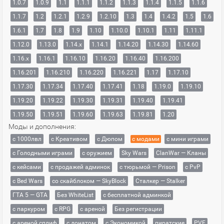
1.0.7
1.0.9
1.1
1.1.1
1.1.2
1.1.3
1.1.4
1.1.5
1.1.6
1.1.7
1.2
1.2.1
1.2.9
1.2.10
1.3
1.4
1.4.2
1.5
1.6
1.6.1
1.7
1.8
1.9
1.10
1.10.0
1.10.1
1.11
1.11.1
1.12.0
1.13.0
1.14.x
1.14.1
1.14.20
1.14.30
1.14.60
1.16.x
1.16.1
1.16.10
1.16.20
1.16.40
1.16.200
1.16.201
1.16.210
1.16.220
1.16.221
1.17
1.17.10
1.17.30
1.17.34
1.17.40
1.17.41
1.18
1.19.0
1.19.10
1.19.20
1.19.22
1.19.30
1.19.31
1.19.40
1.19.41
1.19.50
1.19.51
1.19.60
1.19.63
1.19.81
1.20
Моды и дополнения:
с 1000лвл
c Креативом
с Дюпом
с модами
с мини играми
с Голодными играми
с оружием
Sky Wars
ClanWar — Кланы
с кейсами
с продажей админок
с тюрьмой — Prison
с PvP
с Bed Wars
со скайблоком — SkyBlock
Сталкер — Stalker
ГТА 5 — GTA
Без WhiteList
с бесплатной админкой
с паркуром
с RPG
с ареной
Без регистрации
с ареной сплиф
с донатом
с Экономикой
пиратские
PVE