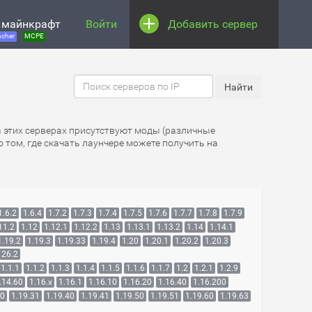
 майнкрафт
Войти
Добавить сервер
cher
MCPE
а этих серверах присутствуют моды (различные
 том, где скачать лаунчере можете получить на
1.6.2
1.6.4
1.7.2
1.7.3
1.7.4
1.7.5
1.7.6
1.7.7
1.7.8
1.7.9
11.2
1.12
1.12.1
1.12.2
1.13
1.13.1
1.13.2
1.14
1.14.1
1.19.2
1.19.3
1.19.33
1.19.4
1.20
1.20.1
1.20.2
1.20.3
26.2
1.1.1
1.1.2
1.1.3
1.1.4
1.1.5
1.1.6
1.1.7
1.2
1.2.1
1.2.9
.14.60
1.16.x
1.16.1
1.16.10
1.16.20
1.16.40
1.16.200
30
1.19.31
1.19.40
1.19.41
1.19.50
1.19.51
1.19.60
1.19.63