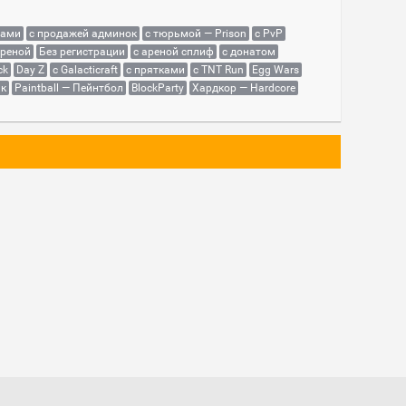
сами
с продажей админок
с тюрьмой — Prison
с PvP
ареной
Без регистрации
с ареной сплиф
с донатом
ck
Day Z
с Galacticraft
с прятками
с TNT Run
Egg Wars
як
Paintball — Пейнтбол
BlockParty
Хардкор — Hardcore