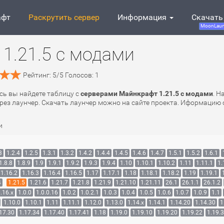
афт
Раскрутить сервер
Информация
Скачать
MoonLaun
1.21.5 с модами
Рейтинг:
5
/
5
Голосов:
1
есь вы найдете таблицу с
серверами Майнкрафт 1.21.5 с модами
. Н
рез лаунчер. Скачать лаунчер можно на сайте проекта. Иформацию о
и
3
1.2.4
1.2.5
1.3.1
1.3.2
1.4.2
1.4.4
1.4.5
1.4.6
1.4.7
1.5.1
1.5.2
1.6.1
1.8.8
1.8.9
1.9
1.9.1
1.9.2
1.9.3
1.9.4
1.10
1.10.1
1.10.2
1.11
1.11.1
1.
1.16.2
1.16.3
1.16.4
1.16.5
1.17
1.17.1
1.18
1.18.1
1.18.2
1.19
1.19.1
4
1.21.5
1.21.6
1.21.7
1.21.8
1.21.9
1.21.10
1.21.11
26.1
26.1.1
26.1.2
.16.x
1.0.0
1.0.0.16
1.0.2
1.0.2.1
1.0.3
1.0.4
1.0.5
1.0.6
1.0.7
1.0.9
1.1
1.10.0
1.10.1
1.11
1.11.1
1.12.0
1.13.0
1.14.x
1.14.1
1.14.20
1.14.30
1
17.30
1.17.34
1.17.40
1.17.41
1.18
1.19.0
1.19.10
1.19.20
1.19.22
1.19.