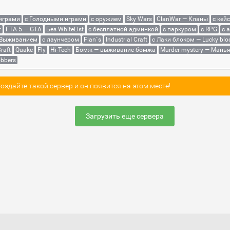
 играми
с Голодными играми
с оружием
Sky Wars
ClanWar — Кланы
с кей
r
ГТА 5 — GTA
Без WhiteList
с бесплатной админкой
с паркуром
с RPG
с 
 Выживанием
с лаунчером
Flan`s
Industrial Craft
с Лаки блоком — Lucky blo
raft
Quake
Fly
Hi-Tech
Бомж — выживание бомжа
Murder mystery — Мань
bbers
здайте такой сервер и он появится на этом месте!
Загрузить еще сервера