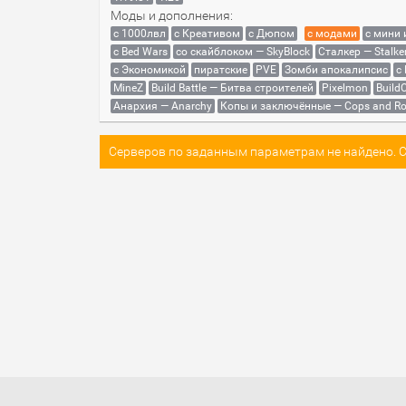
Моды и дополнения:
с 1000лвл
c Креативом
с Дюпом
с модами
с мини
с Bed Wars
со скайблоком — SkyBlock
Сталкер — Stalke
с Экономикой
пиратские
PVE
Зомби апокалипсис
с
MineZ
Build Battle — Битва строителей
Pixelmon
BuildC
Анархия — Anarchy
Копы и заключённые — Cops and Ro
Серверов по заданным параметрам не найдено. Со