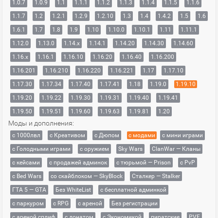
1.0.7
1.0.9
1.1
1.1.1
1.1.2
1.1.3
1.1.4
1.1.5
1.1.6
1.1.7
1.2
1.2.1
1.2.9
1.2.10
1.3
1.4
1.4.2
1.5
1.6
1.6.1
1.7
1.8
1.9
1.10
1.10.0
1.10.1
1.11
1.11.1
1.12.0
1.13.0
1.14.x
1.14.1
1.14.20
1.14.30
1.14.60
1.16.x
1.16.1
1.16.10
1.16.20
1.16.40
1.16.200
1.16.201
1.16.210
1.16.220
1.16.221
1.17
1.17.10
1.17.30
1.17.34
1.17.40
1.17.41
1.18
1.19.0
1.19.10
1.19.20
1.19.22
1.19.30
1.19.31
1.19.40
1.19.41
1.19.50
1.19.51
1.19.60
1.19.63
1.19.81
1.20
Моды и дополнения:
с 1000лвл
c Креативом
с Дюпом
с модами
с мини играми
с Голодными играми
с оружием
Sky Wars
ClanWar — Кланы
с кейсами
с продажей админок
с тюрьмой — Prison
с PvP
с Bed Wars
со скайблоком — SkyBlock
Сталкер — Stalker
ГТА 5 — GTA
Без WhiteList
с бесплатной админкой
с паркуром
с RPG
с ареной
Без регистрации
с ареной сплиф
с донатом
с Экономикой
пиратские
PVE