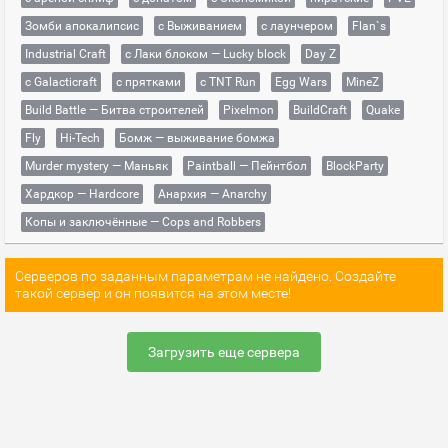
Зомби апокалипсис
с Выживанием
с лаунчером
Flan`s
Industrial Craft
с Лаки блоком — Lucky block
Day Z
с Galacticraft
с прятками
с TNT Run
Egg Wars
MineZ
Build Battle — Битва строителей
Pixelmon
BuildCraft
Quake
Fly
Hi-Tech
Бомж — выживание бомжа
Murder mystery — Маньяк
Paintball — Пейнтбол
BlockParty
Хардкор — Hardcore
Анархия — Anarchy
Копы и заключённые — Cops and Robbers
Серверов по заданным параметрам не найдено. Создайте
такой сервер и он появится на этом месте!
Загрузить еще сервера