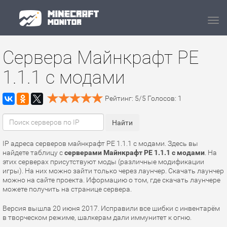
Navi
Сервера Майнкрафт PE
1.1.1 с модами
Рейтинг:
5
/
5
Голосов:
1
IP адреса серверов майнкрафт PE 1.1.1 с модами. Здесь вы
найдете таблицу с
серверами Майнкрафт PE 1.1.1 с модами
. На
этих серверах присутствуют моды (различные модификации
игры). На них можно зайти только через лаунчер. Скачать лаунчер
можно на сайте проекта. Иформацию о том, где скачать лаунчере
можете получить на странице сервера.
Версия вышла 20 июня 2017. Исправили все шибки с инвентарём
в творческом режиме, шалкерам дали иммунитет к огню.