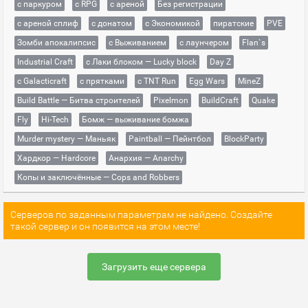
с паркуром
с RPG
с ареной
Без регистрации
с ареной сплиф
с донатом
с Экономикой
пиратские
PVE
Зомби апокалипсис
с Выживанием
с лаунчером
Flan`s
Industrial Craft
с Лаки блоком — Lucky block
Day Z
с Galacticraft
с прятками
с TNT Run
Egg Wars
MineZ
Build Battle — Битва строителей
Pixelmon
BuildCraft
Quake
Fly
Hi-Tech
Бомж — выживание бомжа
Murder mystery — Маньяк
Paintball — Пейнтбол
BlockParty
Хардкор — Hardcore
Анархия — Anarchy
Копы и заключённые — Cops and Robbers
Серверов по заданным параметрам не найдено. Создайте
такой сервер и он появится на этом месте!
Загрузить еще сервера