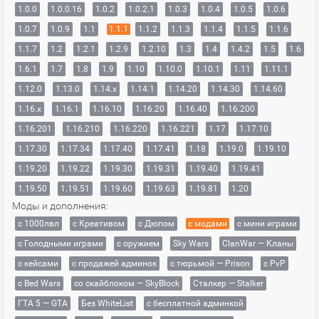
1.0.0
1.0.0.16
1.0.2
1.0.2.1
1.0.3
1.0.4
1.0.5
1.0.6
1.0.7
1.0.9
1.1
1.1.1
1.1.2
1.1.3
1.1.4
1.1.5
1.1.6
1.1.7
1.2
1.2.1
1.2.9
1.2.10
1.3
1.4
1.4.2
1.5
1.6
1.6.1
1.7
1.8
1.9
1.10
1.10.0
1.10.1
1.11
1.11.1
1.12.0
1.13.0
1.14.x
1.14.1
1.14.20
1.14.30
1.14.60
1.16.x
1.16.1
1.16.10
1.16.20
1.16.40
1.16.200
1.16.201
1.16.210
1.16.220
1.16.221
1.17
1.17.10
1.17.30
1.17.34
1.17.40
1.17.41
1.18
1.19.0
1.19.10
1.19.20
1.19.22
1.19.30
1.19.31
1.19.40
1.19.41
1.19.50
1.19.51
1.19.60
1.19.63
1.19.81
1.20
Моды и дополнения:
с 1000лвл
c Креативом
с Дюпом
с модами
с мини играми
с Голодными играми
с оружием
Sky Wars
ClanWar — Кланы
с кейсами
с продажей админок
с тюрьмой — Prison
с PvP
с Bed Wars
со скайблоком — SkyBlock
Сталкер — Stalker
ГТА 5 — GTA
Без WhiteList
с бесплатной админкой