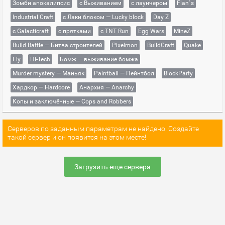
Зомби апокалипсис
с Выживанием
с лаунчером
Flan`s
Industrial Craft
с Лаки блоком — Lucky block
Day Z
с Galacticraft
с прятками
с TNT Run
Egg Wars
MineZ
Build Battle — Битва строителей
Pixelmon
BuildCraft
Quake
Fly
Hi-Tech
Бомж — выживание бомжа
Murder mystery — Маньяк
Paintball — Пейнтбол
BlockParty
Хардкор — Hardcore
Анархия — Anarchy
Копы и заключённые — Cops and Robbers
Серверов по заданным параметрам не найдено. Создайте
такой сервер и он появится на этом месте!
Загрузить еще сервера