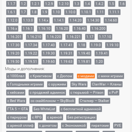
1.1.7
1.2
1.2.1
1.2.9
1.2.10
1.3
1.4
1.4.2
1.5
1.6
1.6.1
1.7
1.8
1.9
1.10
1.10.0
1.10.1
1.11
1.11.1
1.12.0
1.13.0
1.14.x
1.14.1
1.14.20
1.14.30
1.14.60
1.16.x
1.16.1
1.16.10
1.16.20
1.16.40
1.16.200
1.16.201
1.16.210
1.16.220
1.16.221
1.17
1.17.10
1.17.30
1.17.34
1.17.40
1.17.41
1.18
1.19.0
1.19.10
1.19.20
1.19.22
1.19.30
1.19.31
1.19.40
1.19.41
1.19.50
1.19.51
1.19.60
1.19.63
1.19.81
1.20
Моды и дополнения:
с 1000лвл
c Креативом
с Дюпом
с модами
с мини играми
с Голодными играми
с оружием
Sky Wars
ClanWar — Кланы
с кейсами
с продажей админок
с тюрьмой — Prison
с PvP
с Bed Wars
со скайблоком — SkyBlock
Сталкер — Stalker
ГТА 5 — GTA
Без WhiteList
с бесплатной админкой
с паркуром
с RPG
с ареной
Без регистрации
с ареной сплиф
с донатом
с Экономикой
пиратские
PVE