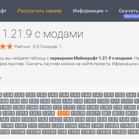
афт
Раскрутить сервер
Информация
Скачать
MoonLaun
1.21.9 с модами
Рейтинг:
5
/
5
Голосов:
1
есь вы найдете таблицу с
серверами Майнкрафт 1.21.9 с модами
. Н
рез лаунчер. Скачать лаунчер можно на сайте проекта. Иформацию о
и
3
1.2.4
1.2.5
1.3.1
1.3.2
1.4.2
1.4.4
1.4.5
1.4.6
1.4.7
1.5.1
1.5.2
1.6.1
1.8.8
1.8.9
1.9
1.9.1
1.9.2
1.9.3
1.9.4
1.10
1.10.1
1.10.2
1.11
1.11.1
1.
1.16.2
1.16.3
1.16.4
1.16.5
1.17
1.17.1
1.18
1.18.1
1.18.2
1.19
1.19.1
4
1.21.5
1.21.6
1.21.7
1.21.8
1.21.9
1.21.10
1.21.11
26.1
26.1.1
26.1.2
.16.x
1.0.0
1.0.0.16
1.0.2
1.0.2.1
1.0.3
1.0.4
1.0.5
1.0.6
1.0.7
1.0.9
1.1
1.10.0
1.10.1
1.11
1.11.1
1.12.0
1.13.0
1.14.x
1.14.1
1.14.20
1.14.30
1
17.30
1.17.34
1.17.40
1.17.41
1.18
1.19.0
1.19.10
1.19.20
1.19.22
1.19.