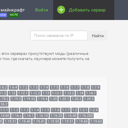
 майнкрафт
Войти
Добавить сервер
cher
MCPE
а этих серверах присутствуют моды (различные
 том, где скачать лаунчере можете получить на
1.6.2
1.6.4
1.7.2
1.7.3
1.7.4
1.7.5
1.7.6
1.7.7
1.7.8
1.7.9
11.2
1.12
1.12.1
1.12.2
1.13
1.13.1
1.13.2
1.14
1.14.1
1.19.2
1.19.3
1.19.33
1.19.4
1.20
1.20.1
1.20.2
1.20.3
26.2
1.1.1
1.1.2
1.1.3
1.1.4
1.1.5
1.1.6
1.1.7
1.2
1.2.1
1.2.9
.14.60
1.16.x
1.16.1
1.16.10
1.16.20
1.16.40
1.16.200
30
1.19.31
1.19.40
1.19.41
1.19.50
1.19.51
1.19.60
1.19.63