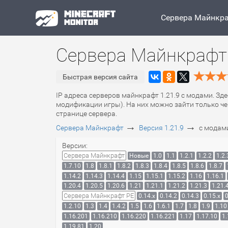
Сервера Майнкр
Сервера Майнкрафт 
Быстрая версия сайта
IP адреса серверов майнкрафт 1.21.9 с модами. Зд
модификации игры). На них можно зайти только че
странице сервера.
→
→
Сервера Майнкрафт
Версия 1.21.9
с модам
Версии:
Сервера Майнкрафт
Новые
1.0
1.1
1.2.1
1.2.2
1.2.
1.7.10
1.8
1.8.1
1.8.2
1.8.3
1.8.4
1.8.5
1.8.6
1.8.7
1.14.2
1.14.3
1.14.4
1.15
1.15.1
1.15.2
1.16
1.16.1
1.20.4
1.20.5
1.20.6
1.21
1.21.1
1.21.2
1.21.3
1.21.
Сервера Майнкрафт PE
0.14.x
0.14.2
0.14.3
0.15.x
0
1.2.10
1.3
1.4
1.4.2
1.5
1.6
1.6.1
1.7
1.8
1.9
1.10
1.16.201
1.16.210
1.16.220
1.16.221
1.17
1.17.10
1.
1.19.81
1.20