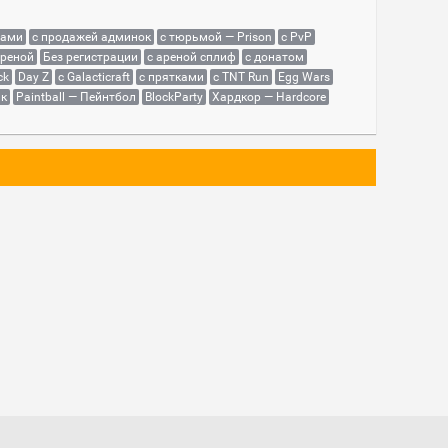
сами
с продажей админок
с тюрьмой — Prison
с PvP
ареной
Без регистрации
с ареной сплиф
с донатом
ck
Day Z
с Galacticraft
с прятками
с TNT Run
Egg Wars
як
Paintball — Пейнтбол
BlockParty
Хардкор — Hardcore