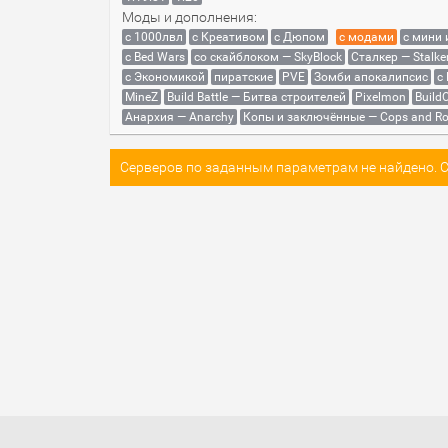
Моды и дополнения:
с 1000лвл
c Креативом
с Дюпом
с модами
с мини
с Bed Wars
со скайблоком — SkyBlock
Сталкер — Stalke
с Экономикой
пиратские
PVE
Зомби апокалипсис
с
MineZ
Build Battle — Битва строителей
Pixelmon
BuildC
Анархия — Anarchy
Копы и заключённые — Cops and Ro
Серверов по заданным параметрам не найдено. Со