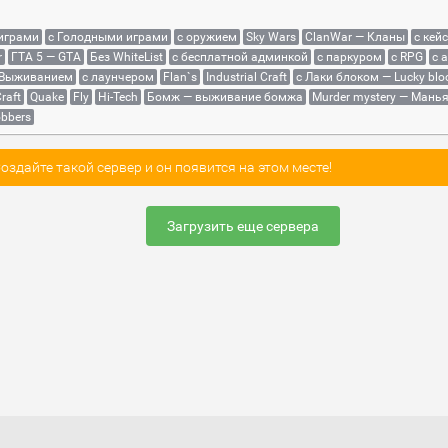
 играми
с Голодными играми
с оружием
Sky Wars
ClanWar — Кланы
с кей
r
ГТА 5 — GTA
Без WhiteList
с бесплатной админкой
с паркуром
с RPG
с 
 Выживанием
с лаунчером
Flan`s
Industrial Craft
с Лаки блоком — Lucky blo
raft
Quake
Fly
Hi-Tech
Бомж — выживание бомжа
Murder mystery — Мань
bbers
здайте такой сервер и он появится на этом месте!
Загрузить еще сервера