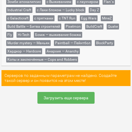
Зомби апокалипсис
с Выживанием
с лаунчером
Flan`s
Industrial Craft
с Лаки блоком — Lucky block
Day Z
с Galacticraft
с прятками
с TNT Run
Egg Wars
MineZ
Build Battle — Битва строителей
Pixelmon
BuildCraft
Quake
Fly
Hi-Tech
Бомж — выживание бомжа
Murder mystery — Маньяк
Paintball — Пейнтбол
BlockParty
Хардкор — Hardcore
Анархия — Anarchy
Копы и заключённые — Cops and Robbers
Серверов по заданным параметрам не найдено. Создайте
такой сервер и он появится на этом месте!
Загрузить еще сервера