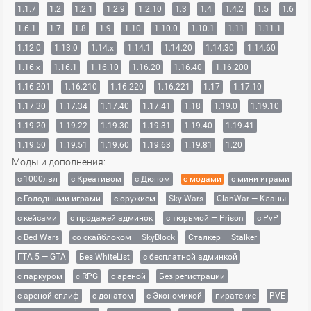
1.1.7
1.2
1.2.1
1.2.9
1.2.10
1.3
1.4
1.4.2
1.5
1.6
1.6.1
1.7
1.8
1.9
1.10
1.10.0
1.10.1
1.11
1.11.1
1.12.0
1.13.0
1.14.x
1.14.1
1.14.20
1.14.30
1.14.60
1.16.x
1.16.1
1.16.10
1.16.20
1.16.40
1.16.200
1.16.201
1.16.210
1.16.220
1.16.221
1.17
1.17.10
1.17.30
1.17.34
1.17.40
1.17.41
1.18
1.19.0
1.19.10
1.19.20
1.19.22
1.19.30
1.19.31
1.19.40
1.19.41
1.19.50
1.19.51
1.19.60
1.19.63
1.19.81
1.20
Моды и дополнения:
с 1000лвл
c Креативом
с Дюпом
с модами
с мини играми
с Голодными играми
с оружием
Sky Wars
ClanWar — Кланы
с кейсами
с продажей админок
с тюрьмой — Prison
с PvP
с Bed Wars
со скайблоком — SkyBlock
Сталкер — Stalker
ГТА 5 — GTA
Без WhiteList
с бесплатной админкой
с паркуром
с RPG
с ареной
Без регистрации
с ареной сплиф
с донатом
с Экономикой
пиратские
PVE