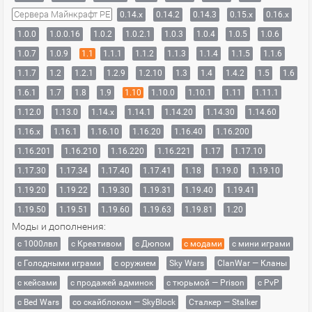
Сервера Майнкрафт PE
0.14.x
0.14.2
0.14.3
0.15.x
0.16.x
1.0.0
1.0.0.16
1.0.2
1.0.2.1
1.0.3
1.0.4
1.0.5
1.0.6
1.0.7
1.0.9
1.1
1.1.1
1.1.2
1.1.3
1.1.4
1.1.5
1.1.6
1.1.7
1.2
1.2.1
1.2.9
1.2.10
1.3
1.4
1.4.2
1.5
1.6
1.6.1
1.7
1.8
1.9
1.10
1.10.0
1.10.1
1.11
1.11.1
1.12.0
1.13.0
1.14.x
1.14.1
1.14.20
1.14.30
1.14.60
1.16.x
1.16.1
1.16.10
1.16.20
1.16.40
1.16.200
1.16.201
1.16.210
1.16.220
1.16.221
1.17
1.17.10
1.17.30
1.17.34
1.17.40
1.17.41
1.18
1.19.0
1.19.10
1.19.20
1.19.22
1.19.30
1.19.31
1.19.40
1.19.41
1.19.50
1.19.51
1.19.60
1.19.63
1.19.81
1.20
Моды и дополнения:
с 1000лвл
c Креативом
с Дюпом
с модами
с мини играми
с Голодными играми
с оружием
Sky Wars
ClanWar — Кланы
с кейсами
с продажей админок
с тюрьмой — Prison
с PvP
с Bed Wars
со скайблоком — SkyBlock
Сталкер — Stalker