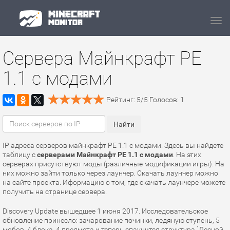
Navi
Сервера Майнкрафт PE
1.1 с модами
Рейтинг:
5
/
5
Голосов:
1
IP адреса серверов майнкрафт PE 1.1 с модами. Здесь вы найдете
таблицу с
серверами Майнкрафт PE 1.1 с модами
. На этих
серверах присутствуют моды (различные модификации игры). На
них можно зайти только через лаунчер. Скачать лаунчер можно
на сайте проекта. Иформацию о том, где скачать лаунчере можете
получить на странице сервера.
Discovery Update вышедшее 1 июня 2017. Исследовательское
обновление принесло: зачарование починки, ледяную ступень, 5
мобов, 4 блока, 4 предмета и теперь спаунится структура `Лесной