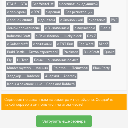
ГТА 5 — GTA
Без WhiteList
с бесплатной админкой
с паркуром
с RPG
с ареной
Без регистрации
с ареной сплиф
с донатом
с Экономикой
пиратские
PVE
Зомби апокалипсис
с Выживанием
с лаунчером
Flan`s
Industrial Craft
с Лаки блоком — Lucky block
Day Z
с Galacticraft
с прятками
с TNT Run
Egg Wars
MineZ
Build Battle — Битва строителей
Pixelmon
BuildCraft
Quake
Fly
Hi-Tech
Бомж — выживание бомжа
Murder mystery — Маньяк
Paintball — Пейнтбол
BlockParty
Хардкор — Hardcore
Анархия — Anarchy
Копы и заключённые — Cops and Robbers
Серверов по заданным параметрам не найдено. Создайте
такой сервер и он появится на этом месте!
Загрузить еще сервера