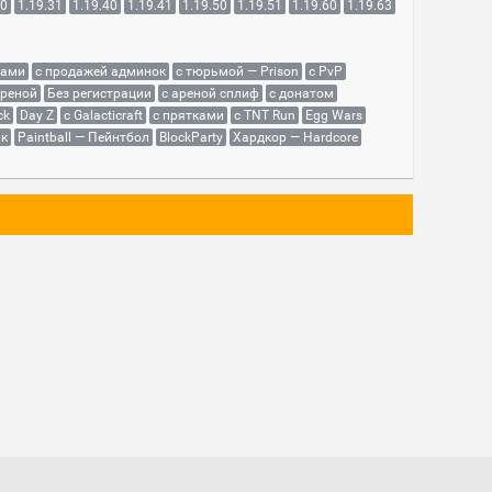
30
1.19.31
1.19.40
1.19.41
1.19.50
1.19.51
1.19.60
1.19.63
сами
с продажей админок
с тюрьмой — Prison
с PvP
ареной
Без регистрации
с ареной сплиф
с донатом
ck
Day Z
с Galacticraft
с прятками
с TNT Run
Egg Wars
як
Paintball — Пейнтбол
BlockParty
Хардкор — Hardcore