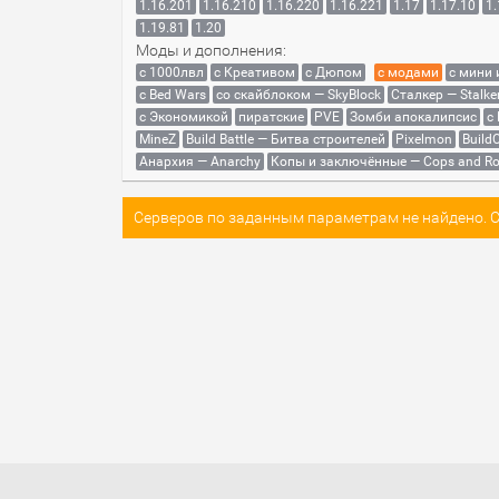
1.16.201
1.16.210
1.16.220
1.16.221
1.17
1.17.10
1.
1.19.81
1.20
Моды и дополнения:
с 1000лвл
c Креативом
с Дюпом
с модами
с мини
с Bed Wars
со скайблоком — SkyBlock
Сталкер — Stalke
с Экономикой
пиратские
PVE
Зомби апокалипсис
с
MineZ
Build Battle — Битва строителей
Pixelmon
BuildC
Анархия — Anarchy
Копы и заключённые — Cops and Ro
Серверов по заданным параметрам не найдено. Со