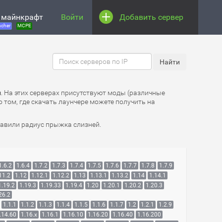
 майнкрафт
Войти
Добавить сервер
cher
MCPE
и
. На этих серверах присутствуют моды (различные
 том, где скачать лаунчере можете получить на
равили радиус прыжка слизней.
1.6.2
1.6.4
1.7.2
1.7.3
1.7.4
1.7.5
1.7.6
1.7.7
1.7.8
1.7.9
11.2
1.12
1.12.1
1.12.2
1.13
1.13.1
1.13.2
1.14
1.14.1
1.19.2
1.19.3
1.19.33
1.19.4
1.20
1.20.1
1.20.2
1.20.3
26.2
1.1.1
1.1.2
1.1.3
1.1.4
1.1.5
1.1.6
1.1.7
1.2
1.2.1
1.2.9
.14.60
1.16.x
1.16.1
1.16.10
1.16.20
1.16.40
1.16.200