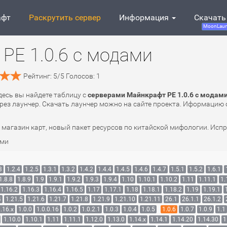
афт
Раскрутить сервер
Информация
Скачать
MoonLaun
PE 1.0.6 с модами
Рейтинг:
5
/
5
Голосов:
1
Здесь вы найдете таблицу с
серверами Майнкрафт PE 1.0.6 с модам
рез лаунчер. Скачать лаунчер можно на сайте проекта. Иформацию о
 магазин карт, новый пакет ресурсов по китайской мифологии. Исп
ами
3
1.2.4
1.2.5
1.3.1
1.3.2
1.4.2
1.4.4
1.4.5
1.4.6
1.4.7
1.5.1
1.5.2
1.6.1
1.8.8
1.8.9
1.9
1.9.1
1.9.2
1.9.3
1.9.4
1.10
1.10.1
1.10.2
1.11
1.11.1
1.
1.16.2
1.16.3
1.16.4
1.16.5
1.17
1.17.1
1.18
1.18.1
1.18.2
1.19
1.19.1
4
1.21.5
1.21.6
1.21.7
1.21.8
1.21.9
1.21.10
1.21.11
26.1
26.1.1
26.1.2
.16.x
1.0.0
1.0.0.16
1.0.2
1.0.2.1
1.0.3
1.0.4
1.0.5
1.0.6
1.0.7
1.0.9
1.1
1.10.0
1.10.1
1.11
1.11.1
1.12.0
1.13.0
1.14.x
1.14.1
1.14.20
1.14.30
1