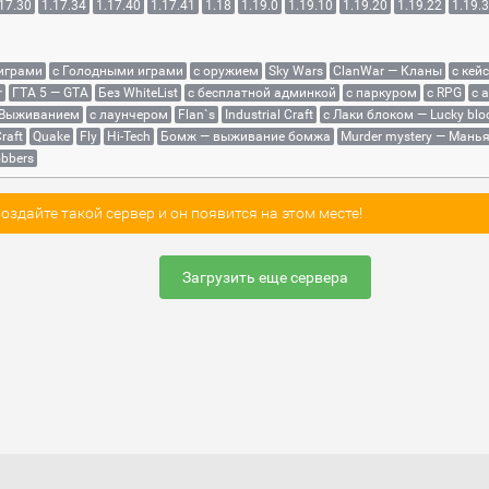
17.30
1.17.34
1.17.40
1.17.41
1.18
1.19.0
1.19.10
1.19.20
1.19.22
1.19.
 играми
с Голодными играми
с оружием
Sky Wars
ClanWar — Кланы
с кей
r
ГТА 5 — GTA
Без WhiteList
с бесплатной админкой
с паркуром
с RPG
с 
 Выживанием
с лаунчером
Flan`s
Industrial Craft
с Лаки блоком — Lucky blo
raft
Quake
Fly
Hi-Tech
Бомж — выживание бомжа
Murder mystery — Мань
bbers
здайте такой сервер и он появится на этом месте!
Загрузить еще сервера