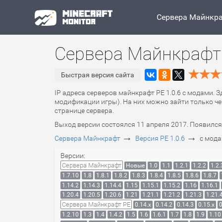
Сервера Майнкр
Сервера Майнкрафт 
Быстрая версия сайта
IP адреса серверов майнкрафт PE 1.0.6 с модами. 
модификации игры). На них можно зайти только че
странице сервера.
Выход версии состоялся 11 апреля 2017. Появился
→
→
Сервера Майнкрафт
Версия PE 1.0.6
с мод
Версии:
Сервера Майнкрафт
Новые
1.0
1.1
1.2.1
1.2.2
1.2.
1.7.10
1.8
1.8.1
1.8.2
1.8.3
1.8.4
1.8.5
1.8.6
1.8.7
1.14.2
1.14.3
1.14.4
1.15
1.15.1
1.15.2
1.16
1.16.1
1.20.4
1.20.5
1.20.6
1.21
1.21.1
1.21.2
1.21.3
1.21.
Сервера Майнкрафт PE
0.14.x
0.14.2
0.14.3
0.15.x
0
1.2.10
1.3
1.4
1.4.2
1.5
1.6
1.6.1
1.7
1.8
1.9
1.10