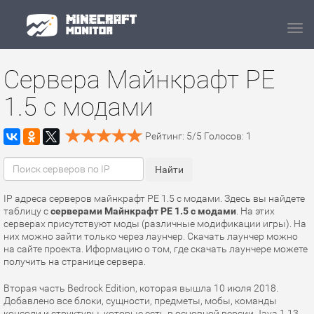
Navi
Сервера Майнкрафт PE
1.5 с модами
Рейтинг:
5
/
5
Голосов:
1
IP адреса серверов майнкрафт PE 1.5 с модами. Здесь вы найдете
таблицу с
серверами Майнкрафт PE 1.5 с модами
. На этих
серверах присутствуют моды (различные модификации игры). На
них можно зайти только через лаунчер. Скачать лаунчер можно
на сайте проекта. Иформацию о том, где скачать лаунчере можете
получить на странице сервера.
Вторая часть Bedrock Edition, которая вышла 10 июля 2018.
Добавлено все блоки, сущности, предметы, мобы, команды
консоли и структуры, которые есть в основной версии Java 1.13.