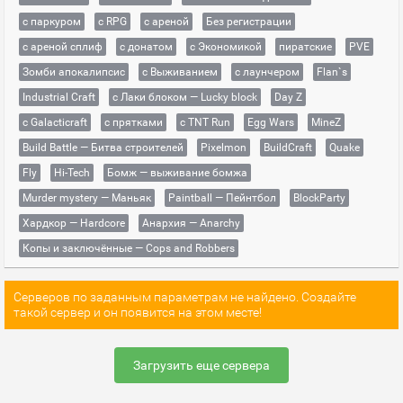
с паркуром
с RPG
с ареной
Без регистрации
с ареной сплиф
с донатом
с Экономикой
пиратские
PVE
Зомби апокалипсис
с Выживанием
с лаунчером
Flan`s
Industrial Craft
с Лаки блоком — Lucky block
Day Z
с Galacticraft
с прятками
с TNT Run
Egg Wars
MineZ
Build Battle — Битва строителей
Pixelmon
BuildCraft
Quake
Fly
Hi-Tech
Бомж — выживание бомжа
Murder mystery — Маньяк
Paintball — Пейнтбол
BlockParty
Хардкор — Hardcore
Анархия — Anarchy
Копы и заключённые — Cops and Robbers
Серверов по заданным параметрам не найдено. Создайте
такой сервер и он появится на этом месте!
Загрузить еще сервера