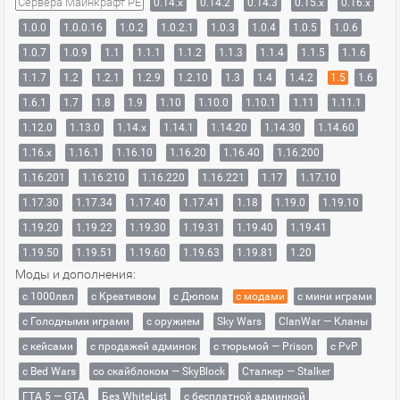
Сервера Майнкрафт PE
0.14.x
0.14.2
0.14.3
0.15.x
0.16.x
1.0.0
1.0.0.16
1.0.2
1.0.2.1
1.0.3
1.0.4
1.0.5
1.0.6
1.0.7
1.0.9
1.1
1.1.1
1.1.2
1.1.3
1.1.4
1.1.5
1.1.6
1.1.7
1.2
1.2.1
1.2.9
1.2.10
1.3
1.4
1.4.2
1.5
1.6
1.6.1
1.7
1.8
1.9
1.10
1.10.0
1.10.1
1.11
1.11.1
1.12.0
1.13.0
1.14.x
1.14.1
1.14.20
1.14.30
1.14.60
1.16.x
1.16.1
1.16.10
1.16.20
1.16.40
1.16.200
1.16.201
1.16.210
1.16.220
1.16.221
1.17
1.17.10
1.17.30
1.17.34
1.17.40
1.17.41
1.18
1.19.0
1.19.10
1.19.20
1.19.22
1.19.30
1.19.31
1.19.40
1.19.41
1.19.50
1.19.51
1.19.60
1.19.63
1.19.81
1.20
Моды и дополнения:
с 1000лвл
c Креативом
с Дюпом
с модами
с мини играми
с Голодными играми
с оружием
Sky Wars
ClanWar — Кланы
с кейсами
с продажей админок
с тюрьмой — Prison
с PvP
с Bed Wars
со скайблоком — SkyBlock
Сталкер — Stalker
ГТА 5 — GTA
Без WhiteList
с бесплатной админкой