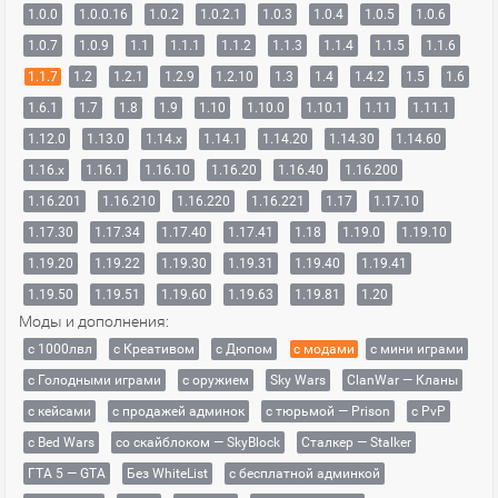
1.0.0
1.0.0.16
1.0.2
1.0.2.1
1.0.3
1.0.4
1.0.5
1.0.6
1.0.7
1.0.9
1.1
1.1.1
1.1.2
1.1.3
1.1.4
1.1.5
1.1.6
1.1.7
1.2
1.2.1
1.2.9
1.2.10
1.3
1.4
1.4.2
1.5
1.6
1.6.1
1.7
1.8
1.9
1.10
1.10.0
1.10.1
1.11
1.11.1
1.12.0
1.13.0
1.14.x
1.14.1
1.14.20
1.14.30
1.14.60
1.16.x
1.16.1
1.16.10
1.16.20
1.16.40
1.16.200
1.16.201
1.16.210
1.16.220
1.16.221
1.17
1.17.10
1.17.30
1.17.34
1.17.40
1.17.41
1.18
1.19.0
1.19.10
1.19.20
1.19.22
1.19.30
1.19.31
1.19.40
1.19.41
1.19.50
1.19.51
1.19.60
1.19.63
1.19.81
1.20
Моды и дополнения:
с 1000лвл
c Креативом
с Дюпом
с модами
с мини играми
с Голодными играми
с оружием
Sky Wars
ClanWar — Кланы
с кейсами
с продажей админок
с тюрьмой — Prison
с PvP
с Bed Wars
со скайблоком — SkyBlock
Сталкер — Stalker
ГТА 5 — GTA
Без WhiteList
с бесплатной админкой