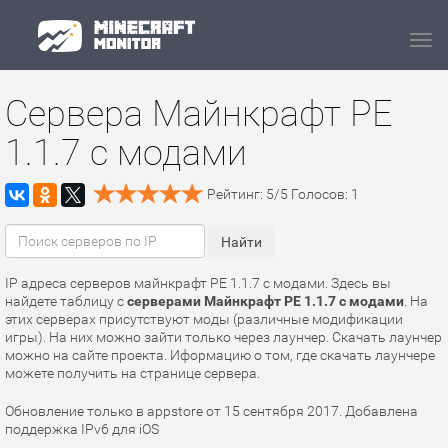
Navi
Сервера Майнкрафт PE
1.1.7 с модами
Рейтинг:
5
/
5
Голосов:
1
IP адреса серверов майнкрафт PE 1.1.7 с модами. Здесь вы
найдете таблицу с
серверами Майнкрафт PE 1.1.7 с модами
. На
этих серверах присутствуют моды (различные модификации
игры). На них можно зайти только через лаунчер. Скачать лаунчер
можно на сайте проекта. Иформацию о том, где скачать лаунчере
можете получить на странице сервера.
Обновление только в appstore от 15 сентября 2017. Добавлена
поддержка IPv6 для iOS