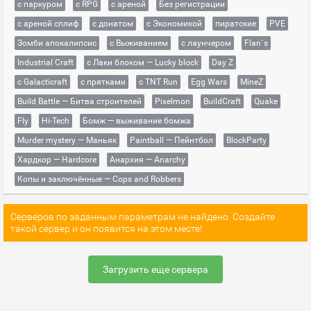
с паркуром
с RPG
с ареной
Без регистрации
с ареной сплиф
с донатом
с Экономикой
пиратские
PVE
Зомби апокалипсис
с Выживанием
с лаунчером
Flan`s
Industrial Craft
с Лаки блоком — Lucky block
Day Z
с Galacticraft
с прятками
с TNT Run
Egg Wars
MineZ
Build Battle — Битва строителей
Pixelmon
BuildCraft
Quake
Fly
Hi-Tech
Бомж — выживание бомжа
Murder mystery — Маньяк
Paintball — Пейнтбол
BlockParty
Хардкор — Hardcore
Анархия — Anarchy
Копы и заключённые — Cops and Robbers
Серверов по заданным параметрам не найдено. Создайте
такой сервер и он появится на этом месте!
Загрузить еще сервера