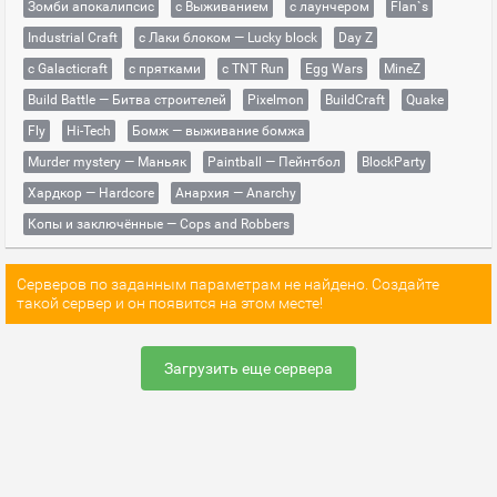
Зомби апокалипсис
с Выживанием
с лаунчером
Flan`s
Industrial Craft
с Лаки блоком — Lucky block
Day Z
с Galacticraft
с прятками
с TNT Run
Egg Wars
MineZ
Build Battle — Битва строителей
Pixelmon
BuildCraft
Quake
Fly
Hi-Tech
Бомж — выживание бомжа
Murder mystery — Маньяк
Paintball — Пейнтбол
BlockParty
Хардкор — Hardcore
Анархия — Anarchy
Копы и заключённые — Cops and Robbers
Серверов по заданным параметрам не найдено. Создайте
такой сервер и он появится на этом месте!
Загрузить еще сервера