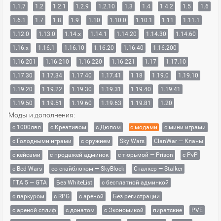
1.1.7
1.2
1.2.1
1.2.9
1.2.10
1.3
1.4
1.4.2
1.5
1.6
1.6.1
1.7
1.8
1.9
1.10
1.10.0
1.10.1
1.11
1.11.1
1.12.0
1.13.0
1.14.x
1.14.1
1.14.20
1.14.30
1.14.60
1.16.x
1.16.1
1.16.10
1.16.20
1.16.40
1.16.200
1.16.201
1.16.210
1.16.220
1.16.221
1.17
1.17.10
1.17.30
1.17.34
1.17.40
1.17.41
1.18
1.19.0
1.19.10
1.19.20
1.19.22
1.19.30
1.19.31
1.19.40
1.19.41
1.19.50
1.19.51
1.19.60
1.19.63
1.19.81
1.20
Моды и дополнения:
с 1000лвл
c Креативом
с Дюпом
с модами
с мини играми
с Голодными играми
с оружием
Sky Wars
ClanWar — Кланы
с кейсами
с продажей админок
с тюрьмой — Prison
с PvP
с Bed Wars
со скайблоком — SkyBlock
Сталкер — Stalker
ГТА 5 — GTA
Без WhiteList
с бесплатной админкой
с паркуром
с RPG
с ареной
Без регистрации
с ареной сплиф
с донатом
с Экономикой
пиратские
PVE