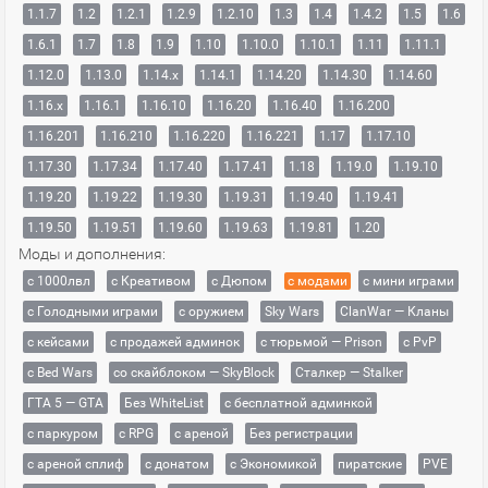
1.1.7
1.2
1.2.1
1.2.9
1.2.10
1.3
1.4
1.4.2
1.5
1.6
1.6.1
1.7
1.8
1.9
1.10
1.10.0
1.10.1
1.11
1.11.1
1.12.0
1.13.0
1.14.x
1.14.1
1.14.20
1.14.30
1.14.60
1.16.x
1.16.1
1.16.10
1.16.20
1.16.40
1.16.200
1.16.201
1.16.210
1.16.220
1.16.221
1.17
1.17.10
1.17.30
1.17.34
1.17.40
1.17.41
1.18
1.19.0
1.19.10
1.19.20
1.19.22
1.19.30
1.19.31
1.19.40
1.19.41
1.19.50
1.19.51
1.19.60
1.19.63
1.19.81
1.20
Моды и дополнения:
с 1000лвл
c Креативом
с Дюпом
с модами
с мини играми
с Голодными играми
с оружием
Sky Wars
ClanWar — Кланы
с кейсами
с продажей админок
с тюрьмой — Prison
с PvP
с Bed Wars
со скайблоком — SkyBlock
Сталкер — Stalker
ГТА 5 — GTA
Без WhiteList
с бесплатной админкой
с паркуром
с RPG
с ареной
Без регистрации
с ареной сплиф
с донатом
с Экономикой
пиратские
PVE