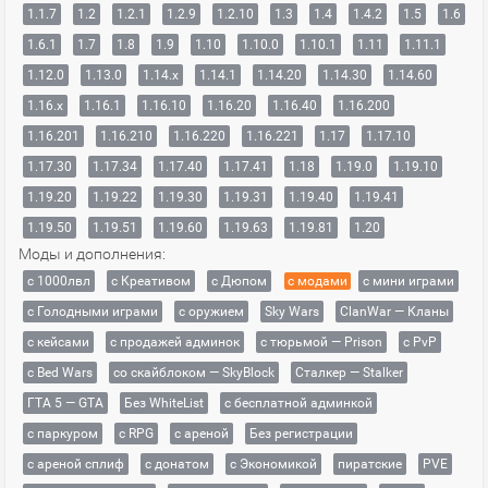
1.1.7
1.2
1.2.1
1.2.9
1.2.10
1.3
1.4
1.4.2
1.5
1.6
1.6.1
1.7
1.8
1.9
1.10
1.10.0
1.10.1
1.11
1.11.1
1.12.0
1.13.0
1.14.x
1.14.1
1.14.20
1.14.30
1.14.60
1.16.x
1.16.1
1.16.10
1.16.20
1.16.40
1.16.200
1.16.201
1.16.210
1.16.220
1.16.221
1.17
1.17.10
1.17.30
1.17.34
1.17.40
1.17.41
1.18
1.19.0
1.19.10
1.19.20
1.19.22
1.19.30
1.19.31
1.19.40
1.19.41
1.19.50
1.19.51
1.19.60
1.19.63
1.19.81
1.20
Моды и дополнения:
с 1000лвл
c Креативом
с Дюпом
с модами
с мини играми
с Голодными играми
с оружием
Sky Wars
ClanWar — Кланы
с кейсами
с продажей админок
с тюрьмой — Prison
с PvP
с Bed Wars
со скайблоком — SkyBlock
Сталкер — Stalker
ГТА 5 — GTA
Без WhiteList
с бесплатной админкой
с паркуром
с RPG
с ареной
Без регистрации
с ареной сплиф
с донатом
с Экономикой
пиратские
PVE