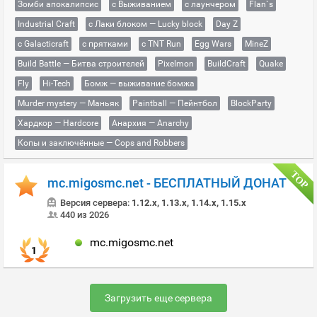
Зомби апокалипсис
с Выживанием
с лаунчером
Flan`s
Industrial Craft
с Лаки блоком — Lucky block
Day Z
с Galacticraft
с прятками
с TNT Run
Egg Wars
MineZ
Build Battle — Битва строителей
Pixelmon
BuildCraft
Quake
Fly
Hi-Tech
Бомж — выживание бомжа
Murder mystery — Маньяк
Paintball — Пейнтбол
BlockParty
Хардкор — Hardcore
Анархия — Anarchy
Копы и заключённые — Cops and Robbers
mc.migosmc.net - БЕСПЛАТНЫЙ ДОНАТ
Версия сервера:
1.12.x, 1.13.x, 1.14.x, 1.15.x
440 из 2026
mc.migosmc.net
1
Загрузить еще сервера