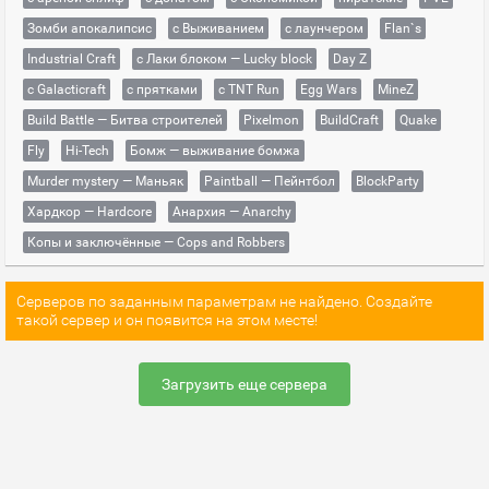
Зомби апокалипсис
с Выживанием
с лаунчером
Flan`s
Industrial Craft
с Лаки блоком — Lucky block
Day Z
с Galacticraft
с прятками
с TNT Run
Egg Wars
MineZ
Build Battle — Битва строителей
Pixelmon
BuildCraft
Quake
Fly
Hi-Tech
Бомж — выживание бомжа
Murder mystery — Маньяк
Paintball — Пейнтбол
BlockParty
Хардкор — Hardcore
Анархия — Anarchy
Копы и заключённые — Cops and Robbers
Серверов по заданным параметрам не найдено. Создайте
такой сервер и он появится на этом месте!
Загрузить еще сервера