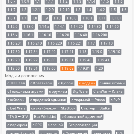
1.0.7
1.0.9
1.1
1.1.1
1.1.2
1.1.3
1.1.4
1.1.5
1.1.6
1.1.7
1.2
1.2.1
1.2.9
1.2.10
1.3
1.4
1.4.2
1.5
1.6
1.6.1
1.7
1.8
1.9
1.10
1.10.0
1.10.1
1.11
1.11.1
1.12.0
1.13.0
1.14.x
1.14.1
1.14.20
1.14.30
1.14.60
1.16.x
1.16.1
1.16.10
1.16.20
1.16.40
1.16.200
1.16.201
1.16.210
1.16.220
1.16.221
1.17
1.17.10
1.17.30
1.17.34
1.17.40
1.17.41
1.18
1.19.0
1.19.10
1.19.20
1.19.22
1.19.30
1.19.31
1.19.40
1.19.41
1.19.50
1.19.51
1.19.60
1.19.63
1.19.81
1.20
Моды и дополнения:
с 1000лвл
c Креативом
с Дюпом
с модами
с мини играми
с Голодными играми
с оружием
Sky Wars
ClanWar — Кланы
с кейсами
с продажей админок
с тюрьмой — Prison
с PvP
с Bed Wars
со скайблоком — SkyBlock
Сталкер — Stalker
ГТА 5 — GTA
Без WhiteList
с бесплатной админкой
с паркуром
с RPG
с ареной
Без регистрации
с ареной сплиф
с донатом
с Экономикой
пиратские
PVE