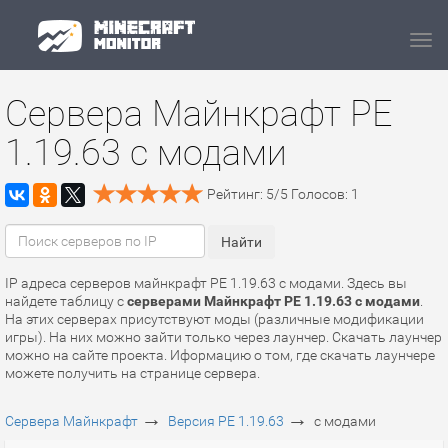
Navi
Сервера Майнкрафт PE
1.19.63 с модами
Рейтинг:
5
/
5
Голосов:
1
IP адреса серверов майнкрафт PE 1.19.63 с модами. Здесь вы
найдете таблицу с
серверами Майнкрафт PE 1.19.63 с модами
.
На этих серверах присутствуют моды (различные модификации
игры). На них можно зайти только через лаунчер. Скачать лаунчер
можно на сайте проекта. Иформацию о том, где скачать лаунчере
можете получить на странице сервера.
→
→
Сервера Майнкрафт
Версия PE 1.19.63
с модами