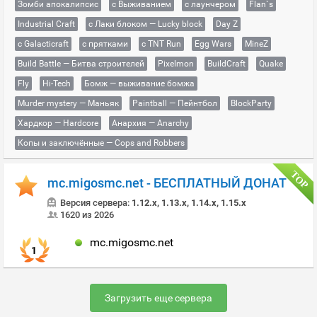
Зомби апокалипсис
с Выживанием
с лаунчером
Flan`s
Industrial Craft
с Лаки блоком — Lucky block
Day Z
с Galacticraft
с прятками
с TNT Run
Egg Wars
MineZ
Build Battle — Битва строителей
Pixelmon
BuildCraft
Quake
Fly
Hi-Tech
Бомж — выживание бомжа
Murder mystery — Маньяк
Paintball — Пейнтбол
BlockParty
Хардкор — Hardcore
Анархия — Anarchy
Копы и заключённые — Cops and Robbers
mc.migosmc.net - БЕСПЛАТНЫЙ ДОНАТ
Версия сервера:
1.12.x, 1.13.x, 1.14.x, 1.15.x
1620 из 2026
mc.migosmc.net
1
Загрузить еще сервера