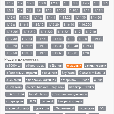
1.1.7
1.2
1.2.1
1.2.9
1.2.10
1.3
1.4
1.4.2
1.5
1.6
1.6.1
1.7
1.8
1.9
1.10
1.10.0
1.10.1
1.11
1.11.1
1.12.0
1.13.0
1.14.x
1.14.1
1.14.20
1.14.30
1.14.60
1.16.x
1.16.1
1.16.10
1.16.20
1.16.40
1.16.200
1.16.201
1.16.210
1.16.220
1.16.221
1.17
1.17.10
1.17.30
1.17.34
1.17.40
1.17.41
1.18
1.19.0
1.19.10
1.19.20
1.19.22
1.19.30
1.19.31
1.19.40
1.19.41
1.19.50
1.19.51
1.19.60
1.19.63
1.19.81
1.20
Моды и дополнения:
с 1000лвл
c Креативом
с Дюпом
с модами
с мини играми
с Голодными играми
с оружием
Sky Wars
ClanWar — Кланы
с кейсами
с продажей админок
с тюрьмой — Prison
с PvP
с Bed Wars
со скайблоком — SkyBlock
Сталкер — Stalker
ГТА 5 — GTA
Без WhiteList
с бесплатной админкой
с паркуром
с RPG
с ареной
Без регистрации
с ареной сплиф
с донатом
с Экономикой
пиратские
PVE