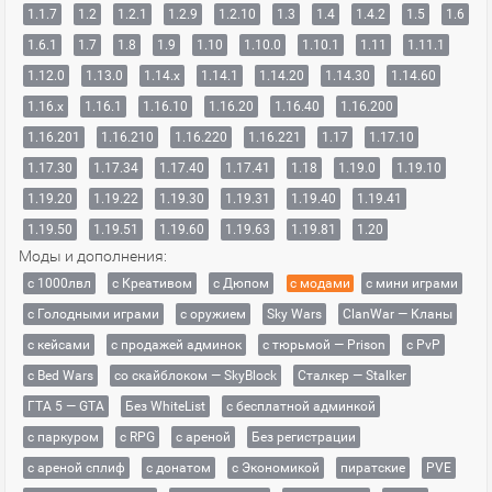
1.1.7
1.2
1.2.1
1.2.9
1.2.10
1.3
1.4
1.4.2
1.5
1.6
1.6.1
1.7
1.8
1.9
1.10
1.10.0
1.10.1
1.11
1.11.1
1.12.0
1.13.0
1.14.x
1.14.1
1.14.20
1.14.30
1.14.60
1.16.x
1.16.1
1.16.10
1.16.20
1.16.40
1.16.200
1.16.201
1.16.210
1.16.220
1.16.221
1.17
1.17.10
1.17.30
1.17.34
1.17.40
1.17.41
1.18
1.19.0
1.19.10
1.19.20
1.19.22
1.19.30
1.19.31
1.19.40
1.19.41
1.19.50
1.19.51
1.19.60
1.19.63
1.19.81
1.20
Моды и дополнения:
с 1000лвл
c Креативом
с Дюпом
с модами
с мини играми
с Голодными играми
с оружием
Sky Wars
ClanWar — Кланы
с кейсами
с продажей админок
с тюрьмой — Prison
с PvP
с Bed Wars
со скайблоком — SkyBlock
Сталкер — Stalker
ГТА 5 — GTA
Без WhiteList
с бесплатной админкой
с паркуром
с RPG
с ареной
Без регистрации
с ареной сплиф
с донатом
с Экономикой
пиратские
PVE