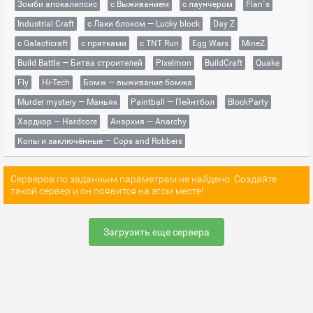
Зомби апокалипсис
с Выживанием
с лаунчером
Flan`s
Industrial Craft
с Лаки блоком — Lucky block
Day Z
с Galacticraft
с прятками
с TNT Run
Egg Wars
MineZ
Build Battle — Битва строителей
Pixelmon
BuildCraft
Quake
Fly
Hi-Tech
Бомж — выживание бомжа
Murder mystery — Маньяк
Paintball — Пейнтбол
BlockParty
Хардкор — Hardcore
Анархия — Anarchy
Копы и заключённые — Cops and Robbers
Серверов по заданным параметрам не найдено. Создайте
такой сервер и он появится на этом месте!
Загрузить еще сервера