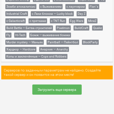
Зомби апокалипсис
с Выживанием
с лаунчером
Flan`s
Industrial Craft
с Лаки блоком — Lucky block
Day Z
с Galacticraft
с прятками
с TNT Run
Egg Wars
MineZ
Build Battle — Битва строителей
Pixelmon
BuildCraft
Quake
Fly
Hi-Tech
Бомж — выживание бомжа
Murder mystery — Маньяк
Paintball — Пейнтбол
BlockParty
Хардкор — Hardcore
Анархия — Anarchy
Копы и заключённые — Cops and Robbers
Серверов по заданным параметрам не найдено. Создайте
такой сервер и он появится на этом месте!
Загрузить еще сервера