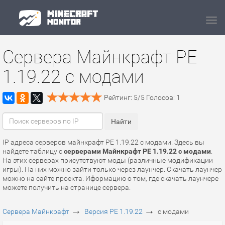
Navi
Сервера Майнкрафт PE
1.19.22 с модами
Рейтинг:
5
/
5
Голосов:
1
IP адреса серверов майнкрафт PE 1.19.22 с модами. Здесь вы
найдете таблицу с
серверами Майнкрафт PE 1.19.22 с модами
.
На этих серверах присутствуют моды (различные модификации
игры). На них можно зайти только через лаунчер. Скачать лаунчер
можно на сайте проекта. Иформацию о том, где скачать лаунчере
можете получить на странице сервера.
→
→
Сервера Майнкрафт
Версия PE 1.19.22
с модами