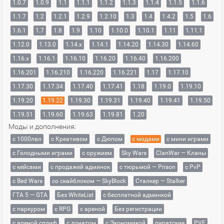
1.0.7
1.0.9
1.1
1.1.1
1.1.2
1.1.3
1.1.4
1.1.5
1.1.6
1.1.7
1.2
1.2.1
1.2.9
1.2.10
1.3
1.4
1.4.2
1.5
1.6
1.6.1
1.7
1.8
1.9
1.10
1.10.0
1.10.1
1.11
1.11.1
1.12.0
1.13.0
1.14.x
1.14.1
1.14.20
1.14.30
1.14.60
1.16.x
1.16.1
1.16.10
1.16.20
1.16.40
1.16.200
1.16.201
1.16.210
1.16.220
1.16.221
1.17
1.17.10
1.17.30
1.17.34
1.17.40
1.17.41
1.18
1.19.0
1.19.10
1.19.20
1.19.22
1.19.30
1.19.31
1.19.40
1.19.41
1.19.50
1.19.51
1.19.60
1.19.63
1.19.81
1.20
Моды и дополнения:
с 1000лвл
c Креативом
с Дюпом
с модами
с мини играми
с Голодными играми
с оружием
Sky Wars
ClanWar — Кланы
с кейсами
с продажей админок
с тюрьмой — Prison
с PvP
с Bed Wars
со скайблоком — SkyBlock
Сталкер — Stalker
ГТА 5 — GTA
Без WhiteList
с бесплатной админкой
с паркуром
с RPG
с ареной
Без регистрации
с ареной сплиф
с донатом
с Экономикой
пиратские
PVE