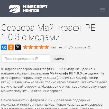
Navi
Сервера Майнкрафт PE
1.0.3 с модами
Рейтинг:
4.5
/
5
Голосов:
2
IP адреса серверов майнкрафт PE 1.0.3 с модами. Здесь вы
найдете таблицу с
серверами Майнкрафт PE 1.0.3 с модами
. На
этих серверах присутствуют моды (различные модификации
игры). На них можно зайти только через лаунчер. Скачать лаунчер
можно на сайте проекта. Иформацию о том, где скачать лаунчере
можете получить на странице сервера.
Обновление от 22 февраля 2017. Добавлена поддержка
нескольких иностранных языков. Новая команда для серверов
`transferserver` перенаправляет игрока на нужный сервер.