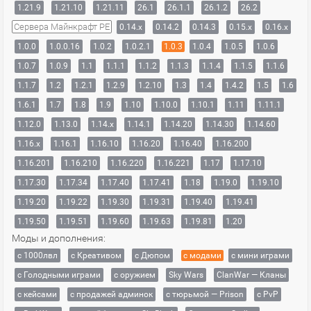
1.21.9
1.21.10
1.21.11
26.1
26.1.1
26.1.2
26.2
Сервера Майнкрафт PE
0.14.x
0.14.2
0.14.3
0.15.x
0.16.x
1.0.0
1.0.0.16
1.0.2
1.0.2.1
1.0.3
1.0.4
1.0.5
1.0.6
1.0.7
1.0.9
1.1
1.1.1
1.1.2
1.1.3
1.1.4
1.1.5
1.1.6
1.1.7
1.2
1.2.1
1.2.9
1.2.10
1.3
1.4
1.4.2
1.5
1.6
1.6.1
1.7
1.8
1.9
1.10
1.10.0
1.10.1
1.11
1.11.1
1.12.0
1.13.0
1.14.x
1.14.1
1.14.20
1.14.30
1.14.60
1.16.x
1.16.1
1.16.10
1.16.20
1.16.40
1.16.200
1.16.201
1.16.210
1.16.220
1.16.221
1.17
1.17.10
1.17.30
1.17.34
1.17.40
1.17.41
1.18
1.19.0
1.19.10
1.19.20
1.19.22
1.19.30
1.19.31
1.19.40
1.19.41
1.19.50
1.19.51
1.19.60
1.19.63
1.19.81
1.20
Моды и дополнения:
с 1000лвл
c Креативом
с Дюпом
с модами
с мини играми
с Голодными играми
с оружием
Sky Wars
ClanWar — Кланы
с кейсами
с продажей админок
с тюрьмой — Prison
с PvP