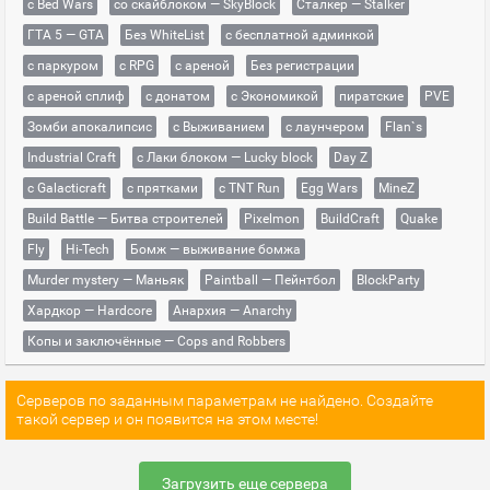
с Bed Wars
со скайблоком — SkyBlock
Сталкер — Stalker
ГТА 5 — GTA
Без WhiteList
с бесплатной админкой
с паркуром
с RPG
с ареной
Без регистрации
с ареной сплиф
с донатом
с Экономикой
пиратские
PVE
Зомби апокалипсис
с Выживанием
с лаунчером
Flan`s
Industrial Craft
с Лаки блоком — Lucky block
Day Z
с Galacticraft
с прятками
с TNT Run
Egg Wars
MineZ
Build Battle — Битва строителей
Pixelmon
BuildCraft
Quake
Fly
Hi-Tech
Бомж — выживание бомжа
Murder mystery — Маньяк
Paintball — Пейнтбол
BlockParty
Хардкор — Hardcore
Анархия — Anarchy
Копы и заключённые — Cops and Robbers
Серверов по заданным параметрам не найдено. Создайте
такой сервер и он появится на этом месте!
Загрузить еще сервера