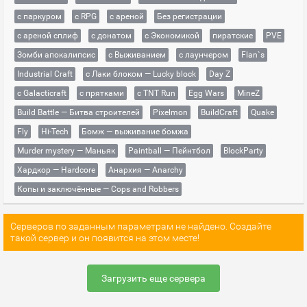
с паркуром
с RPG
с ареной
Без регистрации
с ареной сплиф
с донатом
с Экономикой
пиратские
PVE
Зомби апокалипсис
с Выживанием
с лаунчером
Flan`s
Industrial Craft
с Лаки блоком — Lucky block
Day Z
с Galacticraft
с прятками
с TNT Run
Egg Wars
MineZ
Build Battle — Битва строителей
Pixelmon
BuildCraft
Quake
Fly
Hi-Tech
Бомж — выживание бомжа
Murder mystery — Маньяк
Paintball — Пейнтбол
BlockParty
Хардкор — Hardcore
Анархия — Anarchy
Копы и заключённые — Cops and Robbers
Серверов по заданным параметрам не найдено. Создайте
такой сервер и он появится на этом месте!
Загрузить еще сервера