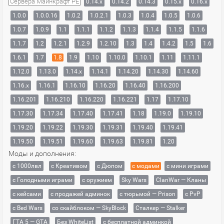
Сервера Майнкрафт PE
0.14.x
0.14.2
0.14.3
0.15.x
0.16.x
1.0.0
1.0.0.16
1.0.2
1.0.2.1
1.0.3
1.0.4
1.0.5
1.0.6
1.0.7
1.0.9
1.1
1.1.1
1.1.2
1.1.3
1.1.4
1.1.5
1.1.6
1.1.7
1.2
1.2.1
1.2.9
1.2.10
1.3
1.4
1.4.2
1.5
1.6
1.6.1
1.7
1.8
1.9
1.10
1.10.0
1.10.1
1.11
1.11.1
1.12.0
1.13.0
1.14.x
1.14.1
1.14.20
1.14.30
1.14.60
1.16.x
1.16.1
1.16.10
1.16.20
1.16.40
1.16.200
1.16.201
1.16.210
1.16.220
1.16.221
1.17
1.17.10
1.17.30
1.17.34
1.17.40
1.17.41
1.18
1.19.0
1.19.10
1.19.20
1.19.22
1.19.30
1.19.31
1.19.40
1.19.41
1.19.50
1.19.51
1.19.60
1.19.63
1.19.81
1.20
Моды и дополнения:
с 1000лвл
c Креативом
с Дюпом
с модами
с мини играми
с Голодными играми
с оружием
Sky Wars
ClanWar — Кланы
с кейсами
с продажей админок
с тюрьмой — Prison
с PvP
с Bed Wars
со скайблоком — SkyBlock
Сталкер — Stalker
ГТА 5 — GTA
Без WhiteList
с бесплатной админкой