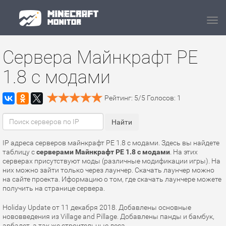
Navi
Сервера Майнкрафт PE
1.8 с модами
Рейтинг:
5
/
5
Голосов:
1
IP адреса серверов майнкрафт PE 1.8 с модами. Здесь вы найдете
таблицу с
серверами Майнкрафт PE 1.8 с модами
. На этих
серверах присутствуют моды (различные модификации игры). На
них можно зайти только через лаунчер. Скачать лаунчер можно
на сайте проекта. Иформацию о том, где скачать лаунчере можете
получить на странице сервера.
Holiday Update от 11 декабря 2018. Добавлены основные
нововведения из Village and Pillage. Добавлены панды и бамбук,
арбалет, а так же строительные леса.