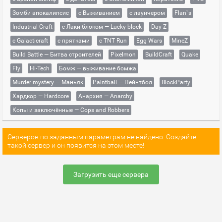
Зомби апокалипсис
с Выживанием
с лаунчером
Flan`s
Industrial Craft
с Лаки блоком — Lucky block
Day Z
с Galacticraft
с прятками
с TNT Run
Egg Wars
MineZ
Build Battle — Битва строителей
Pixelmon
BuildCraft
Quake
Fly
Hi-Tech
Бомж — выживание бомжа
Murder mystery — Маньяк
Paintball — Пейнтбол
BlockParty
Хардкор — Hardcore
Анархия — Anarchy
Копы и заключённые — Cops and Robbers
Серверов по заданным параметрам не найдено. Создайте
такой сервер и он появится на этом месте!
Загрузить еще сервера