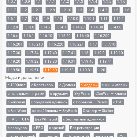
1.0.7
1.0.9
1.1
1.1.1
1.1.2
1.1.3
1.1.4
1.1.5
1.1.6
1.1.7
1.2
1.2.1
1.2.9
1.2.10
1.3
1.4
1.4.2
1.5
1.6
1.6.1
1.7
1.8
1.9
1.10
1.10.0
1.10.1
1.11
1.11.1
1.12.0
1.13.0
1.14.x
1.14.1
1.14.20
1.14.30
1.14.60
1.16.x
1.16.1
1.16.10
1.16.20
1.16.40
1.16.200
1.16.201
1.16.210
1.16.220
1.16.221
1.17
1.17.10
1.17.30
1.17.34
1.17.40
1.17.41
1.18
1.19.0
1.19.10
1.19.20
1.19.22
1.19.30
1.19.31
1.19.40
1.19.41
1.19.50
1.19.51
1.19.60
1.19.63
1.19.81
1.20
Моды и дополнения:
с 1000лвл
c Креативом
с Дюпом
с модами
с мини играми
с Голодными играми
с оружием
Sky Wars
ClanWar — Кланы
с кейсами
с продажей админок
с тюрьмой — Prison
с PvP
с Bed Wars
со скайблоком — SkyBlock
Сталкер — Stalker
ГТА 5 — GTA
Без WhiteList
с бесплатной админкой
с паркуром
с RPG
с ареной
Без регистрации
с ареной сплиф
с донатом
с Экономикой
пиратские
PVE