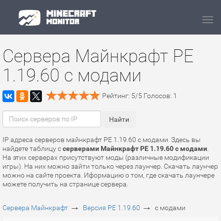
Navi
Сервера Майнкрафт PE
1.19.60 с модами
Рейтинг:
5
/
5
Голосов:
1
IP адреса серверов майнкрафт PE 1.19.60 с модами. Здесь вы
найдете таблицу с
серверами Майнкрафт PE 1.19.60 с модами
.
На этих серверах присутствуют моды (различные модификации
игры). На них можно зайти только через лаунчер. Скачать лаунчер
можно на сайте проекта. Иформацию о том, где скачать лаунчере
можете получить на странице сервера.
→
→
Сервера Майнкрафт
Версия PE 1.19.60
с модами