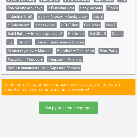
Зомби апокалипсис
с Выживанием
с лаунчером
Flan`s
Industrial Craft
с Лаки блоком — Lucky block
Day Z
с Galacticraft
с прятками
с TNT Run
Egg Wars
MineZ
Build Battle — Битва строителей
Pixelmon
BuildCraft
Quake
Fly
Hi-Tech
Бомж — выживание бомжа
Murder mystery — Маньяк
Paintball — Пейнтбол
BlockParty
Хардкор — Hardcore
Анархия — Anarchy
Копы и заключённые — Cops and Robbers
Серверов по заданным параметрам не найдено. Создайте
такой сервер и он появится на этом месте!
Загрузить еще сервера