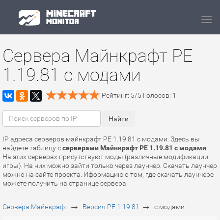
Navi
Сервера Майнкрафт PE
1.19.81 с модами
Рейтинг:
5
/
5
Голосов:
1
IP адреса серверов майнкрафт PE 1.19.81 с модами. Здесь вы
найдете таблицу с
серверами Майнкрафт PE 1.19.81 с модами
.
На этих серверах присутствуют моды (различные модификации
игры). На них можно зайти только через лаунчер. Скачать лаунчер
можно на сайте проекта. Иформацию о том, где скачать лаунчере
можете получить на странице сервера.
→
→
Сервера Майнкрафт
Версия PE 1.19.81
с модами