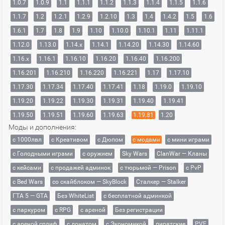
1.0.7
1.0.9
1.1
1.1.1
1.1.2
1.1.3
1.1.4
1.1.5
1.1.6
1.1.7
1.2
1.2.1
1.2.9
1.2.10
1.3
1.4
1.4.2
1.5
1.6
1.6.1
1.7
1.8
1.9
1.10
1.10.0
1.10.1
1.11
1.11.1
1.12.0
1.13.0
1.14.x
1.14.1
1.14.20
1.14.30
1.14.60
1.16.x
1.16.1
1.16.10
1.16.20
1.16.40
1.16.200
1.16.201
1.16.210
1.16.220
1.16.221
1.17
1.17.10
1.17.30
1.17.34
1.17.40
1.17.41
1.18
1.19.0
1.19.10
1.19.20
1.19.22
1.19.30
1.19.31
1.19.40
1.19.41
1.19.50
1.19.51
1.19.60
1.19.63
1.19.81
1.20
Моды и дополнения:
с 1000лвл
c Креативом
с Дюпом
с модами
с мини играми
с Голодными играми
с оружием
Sky Wars
ClanWar — Кланы
с кейсами
с продажей админок
с тюрьмой — Prison
с PvP
с Bed Wars
со скайблоком — SkyBlock
Сталкер — Stalker
ГТА 5 — GTA
Без WhiteList
с бесплатной админкой
с паркуром
с RPG
с ареной
Без регистрации
с ареной сплиф
с донатом
с Экономикой
пиратские
PVE