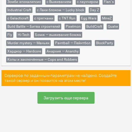
Зомби апокалипсис
с Выживанием
с лаунчером
Flan`s
Industrial Craft
с Лаки блоком — Lucky block
Day Z
с Galacticraft
с прятками
с TNT Run
Egg Wars
MineZ
Build Battle — Битва строителей
Pixelmon
BuildCraft
Quake
Fly
Hi-Tech
Бомж — выживание бомжа
Murder mystery — Маньяк
Paintball — Пейнтбол
BlockParty
Хардкор — Hardcore
Анархия — Anarchy
Копы и заключённые — Cops and Robbers
Серверов по заданным параметрам не найдено. Создайте
такой сервер и он появится на этом месте!
Загрузить еще сервера