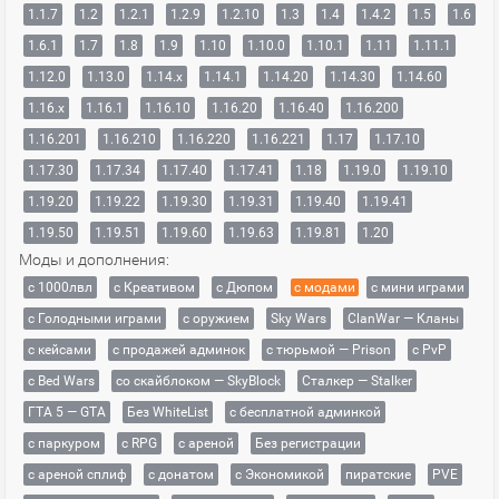
1.1.7
1.2
1.2.1
1.2.9
1.2.10
1.3
1.4
1.4.2
1.5
1.6
1.6.1
1.7
1.8
1.9
1.10
1.10.0
1.10.1
1.11
1.11.1
1.12.0
1.13.0
1.14.x
1.14.1
1.14.20
1.14.30
1.14.60
1.16.x
1.16.1
1.16.10
1.16.20
1.16.40
1.16.200
1.16.201
1.16.210
1.16.220
1.16.221
1.17
1.17.10
1.17.30
1.17.34
1.17.40
1.17.41
1.18
1.19.0
1.19.10
1.19.20
1.19.22
1.19.30
1.19.31
1.19.40
1.19.41
1.19.50
1.19.51
1.19.60
1.19.63
1.19.81
1.20
Моды и дополнения:
с 1000лвл
c Креативом
с Дюпом
с модами
с мини играми
с Голодными играми
с оружием
Sky Wars
ClanWar — Кланы
с кейсами
с продажей админок
с тюрьмой — Prison
с PvP
с Bed Wars
со скайблоком — SkyBlock
Сталкер — Stalker
ГТА 5 — GTA
Без WhiteList
с бесплатной админкой
с паркуром
с RPG
с ареной
Без регистрации
с ареной сплиф
с донатом
с Экономикой
пиратские
PVE