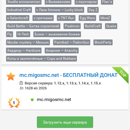
Зомби апокалипсис
с Выживанием
с лаунчером
Flan`s
Industrial Craft
с Лаки блоком — Lucky block
Day Z
с Galacticraft
с прятками
с TNT Run
Egg Wars
MineZ
Build Battle — Битва строителей
Pixelmon
BuildCraft
Quake
Fly
Hi-Tech
Бомж — выживание бомжа
Murder mystery — Маньяк
Paintball — Пейнтбол
BlockParty
Хардкор — Hardcore
Анархия — Anarchy
Копы и заключённые — Cops and Robbers
mc.migosmc.net - БЕСПЛАТНЫЙ ДОНАТ
Версия сервера:
1.12.x, 1.13.x, 1.14.x, 1.15.x
1628 из 2026
mc.migosmc.net
1
Загрузить еще сервера