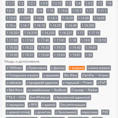
1.1.7
1.2
1.2.1
1.2.9
1.2.10
1.3
1.4
1.4.2
1.5
1.6
1.6.1
1.7
1.8
1.9
1.10
1.10.0
1.10.1
1.11
1.11.1
1.12.0
1.13.0
1.14.x
1.14.1
1.14.20
1.14.30
1.14.60
1.16.x
1.16.1
1.16.10
1.16.20
1.16.40
1.16.200
1.16.201
1.16.210
1.16.220
1.16.221
1.17
1.17.10
1.17.30
1.17.34
1.17.40
1.17.41
1.18
1.19.0
1.19.10
1.19.20
1.19.22
1.19.30
1.19.31
1.19.40
1.19.41
1.19.50
1.19.51
1.19.60
1.19.63
1.19.81
1.20
Моды и дополнения:
с 1000лвл
c Креативом
с Дюпом
с модами
с мини играми
с Голодными играми
с оружием
Sky Wars
ClanWar — Кланы
с кейсами
с продажей админок
с тюрьмой — Prison
с PvP
с Bed Wars
со скайблоком — SkyBlock
Сталкер — Stalker
ГТА 5 — GTA
Без WhiteList
с бесплатной админкой
с паркуром
с RPG
с ареной
Без регистрации
с ареной сплиф
с донатом
с Экономикой
пиратские
PVE