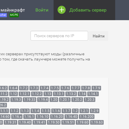
 майнкрафт
Войти
Добавить сервер
cher
MCPE
этих серверах присутствуют моды (различные
 том, где скачать лаунчере можете получить на
1.6.2
1.6.4
1.7.2
1.7.3
1.7.4
1.7.5
1.7.6
1.7.7
1.7.8
1.7.9
.11.2
1.12
1.12.1
1.12.2
1.13
1.13.1
1.13.2
1.14
1.14.1
1.19.2
1.19.3
1.19.33
1.19.4
1.20
1.20.1
1.20.2
1.20.3
26.2
1.1.1
1.1.2
1.1.3
1.1.4
1.1.5
1.1.6
1.1.7
1.2
1.2.1
1.2.9
.14.60
1.16.x
1.16.1
1.16.10
1.16.20
1.16.40
1.16.200
30
1.19.31
1.19.40
1.19.41
1.19.50
1.19.51
1.19.60
1.19.63