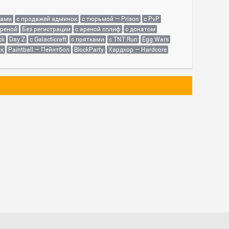
сами
с продажей админок
с тюрьмой — Prison
с PvP
ареной
Без регистрации
с ареной сплиф
с донатом
ck
Day Z
с Galacticraft
с прятками
с TNT Run
Egg Wars
як
Paintball — Пейнтбол
BlockParty
Хардкор — Hardcore