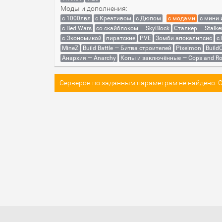
Моды и дополнения:
с 1000лвл
c Креативом
с Дюпом
с модами
с мини
с Bed Wars
со скайблоком — SkyBlock
Сталкер — Stalke
с Экономикой
пиратские
PVE
Зомби апокалипсис
с
MineZ
Build Battle — Битва строителей
Pixelmon
BuildC
Анархия — Anarchy
Копы и заключённые — Cops and Ro
Серверов по заданным параметрам не найдено. Со