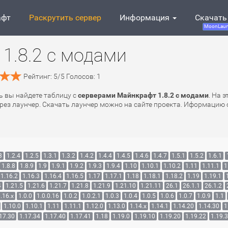
афт
Раскрутить сервер
Информация
Скачать
MoonLaun
1.8.2 с модами
Рейтинг:
5
/
5
Голосов:
1
сь вы найдете таблицу с
серверами Майнкрафт 1.8.2 с модами
. На 
рез лаунчер. Скачать лаунчер можно на сайте проекта. Иформацию о
3
1.2.4
1.2.5
1.3.1
1.3.2
1.4.2
1.4.4
1.4.5
1.4.6
1.4.7
1.5.1
1.5.2
1.6.1
1.8.8
1.8.9
1.9
1.9.1
1.9.2
1.9.3
1.9.4
1.10
1.10.1
1.10.2
1.11
1.11.1
1
1.16.2
1.16.3
1.16.4
1.16.5
1.17
1.17.1
1.18
1.18.1
1.18.2
1.19
1.19.1
4
1.21.5
1.21.6
1.21.7
1.21.8
1.21.9
1.21.10
1.21.11
26.1
26.1.1
26.1.2
.16.x
1.0.0
1.0.0.16
1.0.2
1.0.2.1
1.0.3
1.0.4
1.0.5
1.0.6
1.0.7
1.0.9
1.1
1.10.0
1.10.1
1.11
1.11.1
1.12.0
1.13.0
1.14.x
1.14.1
1.14.20
1.14.30
1
17.30
1.17.34
1.17.40
1.17.41
1.18
1.19.0
1.19.10
1.19.20
1.19.22
1.19.