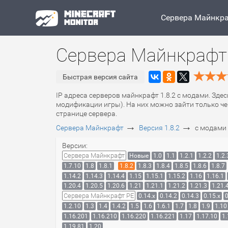
Сервера Майнкр
Сервера Майнкрафт 
Быстрая версия сайта
IP адреса серверов майнкрафт 1.8.2 с модами. Зде
модификации игры). На них можно зайти только че
странице сервера.
→
→
Сервера Майнкрафт
Версия 1.8.2
с модами
Версии:
Сервера Майнкрафт
Новые
1.0
1.1
1.2.1
1.2.2
1.2.
1.7.10
1.8
1.8.1
1.8.2
1.8.3
1.8.4
1.8.5
1.8.6
1.8.7
1.14.2
1.14.3
1.14.4
1.15
1.15.1
1.15.2
1.16
1.16.1
1.20.4
1.20.5
1.20.6
1.21
1.21.1
1.21.2
1.21.3
1.21.
Сервера Майнкрафт PE
0.14.x
0.14.2
0.14.3
0.15.x
0
1.2.10
1.3
1.4
1.4.2
1.5
1.6
1.6.1
1.7
1.8
1.9
1.10
1.16.201
1.16.210
1.16.220
1.16.221
1.17
1.17.10
1.
1.19.81
1.20