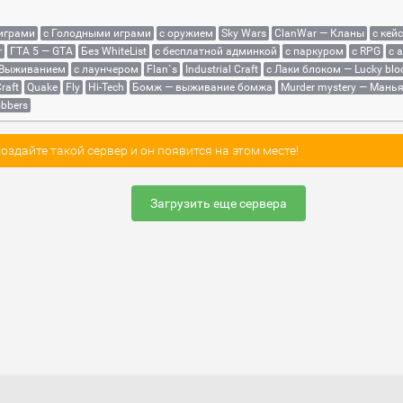
 играми
с Голодными играми
с оружием
Sky Wars
ClanWar — Кланы
с кей
r
ГТА 5 — GTA
Без WhiteList
с бесплатной админкой
с паркуром
с RPG
с 
 Выживанием
с лаунчером
Flan`s
Industrial Craft
с Лаки блоком — Lucky blo
raft
Quake
Fly
Hi-Tech
Бомж — выживание бомжа
Murder mystery — Мань
bbers
здайте такой сервер и он появится на этом месте!
Загрузить еще сервера