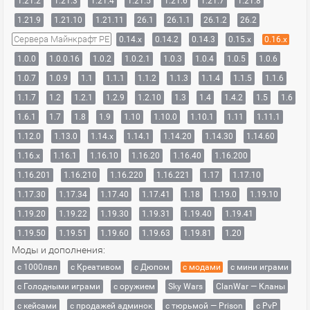
1.21.2
1.21.3
1.21.4
1.21.5
1.21.6
1.21.7
1.21.8
1.21.9
1.21.10
1.21.11
26.1
26.1.1
26.1.2
26.2
Сервера Майнкрафт PE
0.14.x
0.14.2
0.14.3
0.15.x
0.16.x
1.0.0
1.0.0.16
1.0.2
1.0.2.1
1.0.3
1.0.4
1.0.5
1.0.6
1.0.7
1.0.9
1.1
1.1.1
1.1.2
1.1.3
1.1.4
1.1.5
1.1.6
1.1.7
1.2
1.2.1
1.2.9
1.2.10
1.3
1.4
1.4.2
1.5
1.6
1.6.1
1.7
1.8
1.9
1.10
1.10.0
1.10.1
1.11
1.11.1
1.12.0
1.13.0
1.14.x
1.14.1
1.14.20
1.14.30
1.14.60
1.16.x
1.16.1
1.16.10
1.16.20
1.16.40
1.16.200
1.16.201
1.16.210
1.16.220
1.16.221
1.17
1.17.10
1.17.30
1.17.34
1.17.40
1.17.41
1.18
1.19.0
1.19.10
1.19.20
1.19.22
1.19.30
1.19.31
1.19.40
1.19.41
1.19.50
1.19.51
1.19.60
1.19.63
1.19.81
1.20
Моды и дополнения:
с 1000лвл
c Креативом
с Дюпом
с модами
с мини играми
с Голодными играми
с оружием
Sky Wars
ClanWar — Кланы
с кейсами
с продажей админок
с тюрьмой — Prison
с PvP