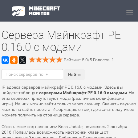
Navi
Сервера Майнкрафт PE
0.16.0 с модами
Рейтинг:
5.0
/
5
Голосов:
1
IP адреса серверов майнкрафт PE 0.16.0 с модами. Здесь вы
найдете таблицу с
серверами Майнкрафт PE 0.16.0 с модами
. На
этих серверах присутствуют моды (различные модификации
игры). На них можно зайти только через лаунчер. Скачать лаунчер
можно на сайте проекта. Иформацию о том, где скачать лаунчере
можете получить на странице сервера.
Обновление под названием Boss Update, появилось 2 октября
2016. Появилась возможность настройки клавиш от
подключённой клавиатуры. Добавлено: Строка поиска в