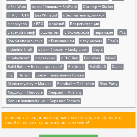
с Bed Wars
со скайблоком — SkyBlock
Сталкер — Stalker
ГТА 5 — GTA
Без WhiteList
с бесплатной админкой
с паркуром
с RPG
с ареной
Без регистрации
с ареной сплиф
с донатом
с Экономикой
пиратские
PVE
Зомби апокалипсис
с Выживанием
с лаунчером
Flan`s
Industrial Craft
с Лаки блоком — Lucky block
Day Z
с Galacticraft
с прятками
с TNT Run
Egg Wars
MineZ
Build Battle — Битва строителей
Pixelmon
BuildCraft
Quake
Fly
Hi-Tech
Бомж — выживание бомжа
Murder mystery — Маньяк
Paintball — Пейнтбол
BlockParty
Хардкор — Hardcore
Анархия — Anarchy
Копы и заключённые — Cops and Robbers
Серверов по заданным параметрам не найдено. Создайте
такой сервер и он появится на этом месте!