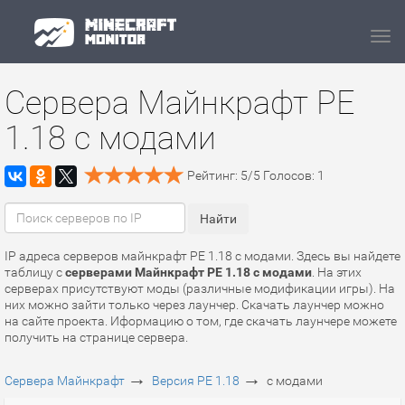
Navi
Сервера Майнкрафт PE
1.18 с модами
Рейтинг:
5
/
5
Голосов:
1
IP адреса серверов майнкрафт PE 1.18 с модами. Здесь вы найдете
таблицу с
серверами Майнкрафт PE 1.18 с модами
. На этих
серверах присутствуют моды (различные модификации игры). На
них можно зайти только через лаунчер. Скачать лаунчер можно
на сайте проекта. Иформацию о том, где скачать лаунчере можете
получить на странице сервера.
→
→
Сервера Майнкрафт
Версия PE 1.18
с модами