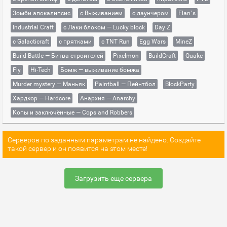
Зомби апокалипсис
с Выживанием
с лаунчером
Flan`s
Industrial Craft
с Лаки блоком — Lucky block
Day Z
с Galacticraft
с прятками
с TNT Run
Egg Wars
MineZ
Build Battle — Битва строителей
Pixelmon
BuildCraft
Quake
Fly
Hi-Tech
Бомж — выживание бомжа
Murder mystery — Маньяк
Paintball — Пейнтбол
BlockParty
Хардкор — Hardcore
Анархия — Anarchy
Копы и заключённые — Cops and Robbers
Серверов по заданным параметрам не найдено. Создайте
такой сервер и он появится на этом месте!
Загрузить еще сервера