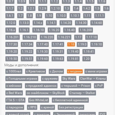
1.0.7
1.0.9
1.1
1.1.1
1.1.2
1.1.3
1.1.4
1.1.5
1.1.6
1.1.7
1.2
1.2.1
1.2.9
1.2.10
1.3
1.4
1.4.2
1.5
1.6
1.6.1
1.7
1.8
1.9
1.10
1.10.0
1.10.1
1.11
1.11.1
1.12.0
1.13.0
1.14.x
1.14.1
1.14.20
1.14.30
1.14.60
1.16.x
1.16.1
1.16.10
1.16.20
1.16.40
1.16.200
1.16.201
1.16.210
1.16.220
1.16.221
1.17
1.17.10
1.17.30
1.17.34
1.17.40
1.17.41
1.18
1.19.0
1.19.10
1.19.20
1.19.22
1.19.30
1.19.31
1.19.40
1.19.41
1.19.50
1.19.51
1.19.60
1.19.63
1.19.81
1.20
Моды и дополнения:
с 1000лвл
c Креативом
с Дюпом
с модами
с мини играми
с Голодными играми
с оружием
Sky Wars
ClanWar — Кланы
с кейсами
с продажей админок
с тюрьмой — Prison
с PvP
с Bed Wars
со скайблоком — SkyBlock
Сталкер — Stalker
ГТА 5 — GTA
Без WhiteList
с бесплатной админкой
с паркуром
с RPG
с ареной
Без регистрации
с ареной сплиф
с донатом
с Экономикой
пиратские
PVE