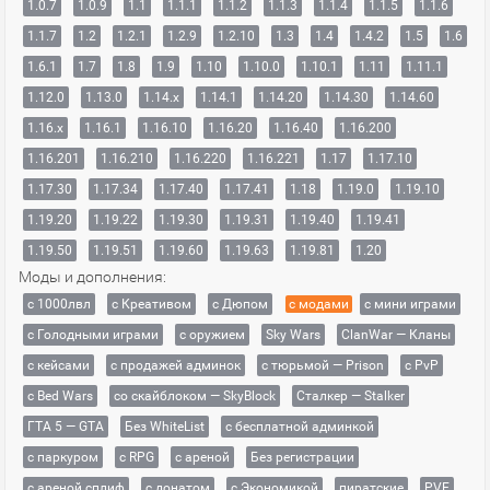
1.0.7
1.0.9
1.1
1.1.1
1.1.2
1.1.3
1.1.4
1.1.5
1.1.6
1.1.7
1.2
1.2.1
1.2.9
1.2.10
1.3
1.4
1.4.2
1.5
1.6
1.6.1
1.7
1.8
1.9
1.10
1.10.0
1.10.1
1.11
1.11.1
1.12.0
1.13.0
1.14.x
1.14.1
1.14.20
1.14.30
1.14.60
1.16.x
1.16.1
1.16.10
1.16.20
1.16.40
1.16.200
1.16.201
1.16.210
1.16.220
1.16.221
1.17
1.17.10
1.17.30
1.17.34
1.17.40
1.17.41
1.18
1.19.0
1.19.10
1.19.20
1.19.22
1.19.30
1.19.31
1.19.40
1.19.41
1.19.50
1.19.51
1.19.60
1.19.63
1.19.81
1.20
Моды и дополнения:
с 1000лвл
c Креативом
с Дюпом
с модами
с мини играми
с Голодными играми
с оружием
Sky Wars
ClanWar — Кланы
с кейсами
с продажей админок
с тюрьмой — Prison
с PvP
с Bed Wars
со скайблоком — SkyBlock
Сталкер — Stalker
ГТА 5 — GTA
Без WhiteList
с бесплатной админкой
с паркуром
с RPG
с ареной
Без регистрации
с ареной сплиф
с донатом
с Экономикой
пиратские
PVE