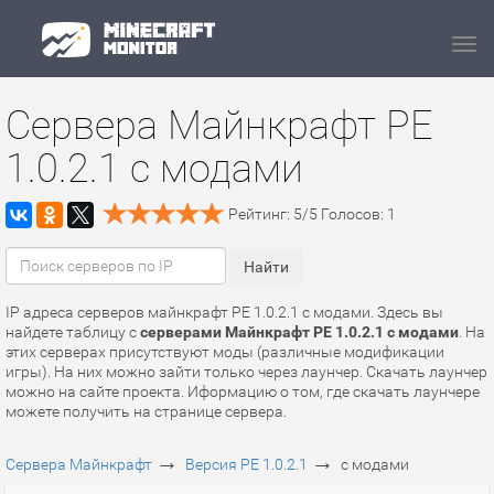
Navi
Сервера Майнкрафт PE
1.0.2.1 с модами
Рейтинг:
5
/
5
Голосов:
1
IP адреса серверов майнкрафт PE 1.0.2.1 с модами. Здесь вы
найдете таблицу с
серверами Майнкрафт PE 1.0.2.1 с модами
. На
этих серверах присутствуют моды (различные модификации
игры). На них можно зайти только через лаунчер. Скачать лаунчер
можно на сайте проекта. Иформацию о том, где скачать лаунчере
можете получить на странице сервера.
→
→
Сервера Майнкрафт
Версия PE 1.0.2.1
с модами