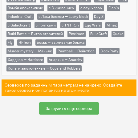
Зомби апокалипсис
с Выживанием
с лаунчером
Flan`s
Industrial Craft
с Лаки блоком — Lucky block
Day Z
с Galacticraft
с прятками
с TNT Run
Egg Wars
MineZ
Build Battle — Битва строителей
Pixelmon
BuildCraft
Quake
Fly
Hi-Tech
Бомж — выживание бомжа
Murder mystery — Маньяк
Paintball — Пейнтбол
BlockParty
Хардкор — Hardcore
Анархия — Anarchy
Копы и заключённые — Cops and Robbers
Серверов по заданным параметрам не найдено. Создайте
такой сервер и он появится на этом месте!
Загрузить еще сервера