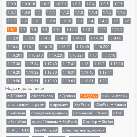
1.0.0
1.0.0.16
1.0.2
1.0.2.1
1.0.3
1.0.4
1.0.5
1.0.6
1.0.7
1.0.9
1.1
1.1.1
1.1.2
1.1.3
1.1.4
1.1.5
1.1.6
1.1.7
1.2
1.2.1
1.2.9
1.2.10
1.3
1.4
1.4.2
1.5
1.6
1.6.1
1.7
1.8
1.9
1.10
1.10.0
1.10.1
1.11
1.11.1
1.12.0
1.13.0
1.14.x
1.14.1
1.14.20
1.14.30
1.14.60
1.16.x
1.16.1
1.16.10
1.16.20
1.16.40
1.16.200
1.16.201
1.16.210
1.16.220
1.16.221
1.17
1.17.10
1.17.30
1.17.34
1.17.40
1.17.41
1.18
1.19.0
1.19.10
1.19.20
1.19.22
1.19.30
1.19.31
1.19.40
1.19.41
1.19.50
1.19.51
1.19.60
1.19.63
1.19.81
1.20
Моды и дополнения:
с 1000лвл
c Креативом
с Дюпом
с модами
с мини играми
с Голодными играми
с оружием
Sky Wars
ClanWar — Кланы
с кейсами
с продажей админок
с тюрьмой — Prison
с PvP
с Bed Wars
со скайблоком — SkyBlock
Сталкер — Stalker
ГТА 5 — GTA
Без WhiteList
с бесплатной админкой