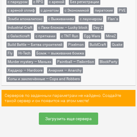
с паркуром
с RPG
с ареной
Без регистрации
с ареной сплиф
с донатом
с Экономикой
пиратские
PVE
Зомби апокалипсис
с Выживанием
с лаунчером
Flan`s
Industrial Craft
с Лаки блоком — Lucky block
Day Z
с Galacticraft
с прятками
с TNT Run
Egg Wars
MineZ
Build Battle — Битва строителей
Pixelmon
BuildCraft
Quake
Fly
Hi-Tech
Бомж — выживание бомжа
Murder mystery — Маньяк
Paintball — Пейнтбол
BlockParty
Хардкор — Hardcore
Анархия — Anarchy
Копы и заключённые — Cops and Robbers
Серверов по заданным параметрам не найдено. Создайте
такой сервер и он появится на этом месте!
Загрузить еще сервера