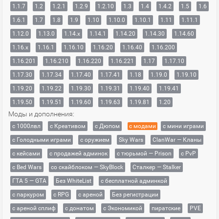
1.1.7
1.2
1.2.1
1.2.9
1.2.10
1.3
1.4
1.4.2
1.5
1.6
1.6.1
1.7
1.8
1.9
1.10
1.10.0
1.10.1
1.11
1.11.1
1.12.0
1.13.0
1.14.x
1.14.1
1.14.20
1.14.30
1.14.60
1.16.x
1.16.1
1.16.10
1.16.20
1.16.40
1.16.200
1.16.201
1.16.210
1.16.220
1.16.221
1.17
1.17.10
1.17.30
1.17.34
1.17.40
1.17.41
1.18
1.19.0
1.19.10
1.19.20
1.19.22
1.19.30
1.19.31
1.19.40
1.19.41
1.19.50
1.19.51
1.19.60
1.19.63
1.19.81
1.20
Моды и дополнения:
с 1000лвл
c Креативом
с Дюпом
с модами
с мини играми
с Голодными играми
с оружием
Sky Wars
ClanWar — Кланы
с кейсами
с продажей админок
с тюрьмой — Prison
с PvP
с Bed Wars
со скайблоком — SkyBlock
Сталкер — Stalker
ГТА 5 — GTA
Без WhiteList
с бесплатной админкой
с паркуром
с RPG
с ареной
Без регистрации
с ареной сплиф
с донатом
с Экономикой
пиратские
PVE