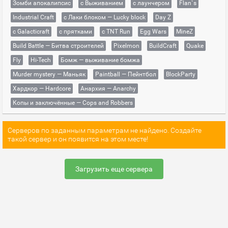
Зомби апокалипсис
с Выживанием
с лаунчером
Flan`s
Industrial Craft
с Лаки блоком — Lucky block
Day Z
с Galacticraft
с прятками
с TNT Run
Egg Wars
MineZ
Build Battle — Битва строителей
Pixelmon
BuildCraft
Quake
Fly
Hi-Tech
Бомж — выживание бомжа
Murder mystery — Маньяк
Paintball — Пейнтбол
BlockParty
Хардкор — Hardcore
Анархия — Anarchy
Копы и заключённые — Cops and Robbers
Серверов по заданным параметрам не найдено. Создайте
такой сервер и он появится на этом месте!
Загрузить еще сервера